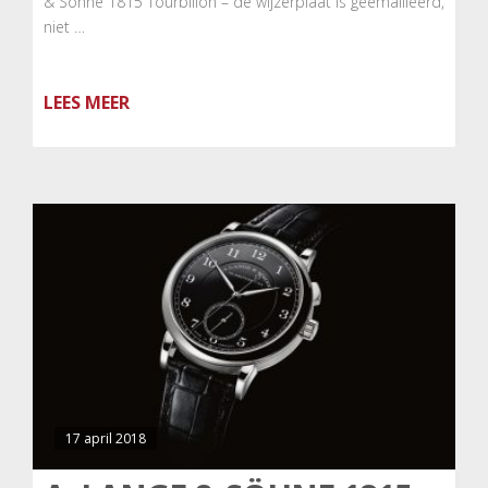
& Söhne 1815 Tourbillon – de wijzerplaat is geëmailleerd,
niet …
LEES MEER
17 april 2018