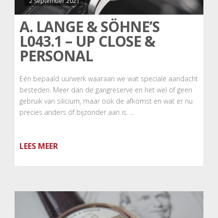
2 september 2021
A. LANGE & SÖHNE’S
L043.1 – UP CLOSE &
PERSONAL
Eén bepaald uurwerk waaraan we wat speciale aandacht
besteden. Meer dan de gangreserve en het wel of geen
gebruik van silicium, maar ook de afkomst en wat er nu
precies anders óf bijzonder aan is. …
LEES MEER