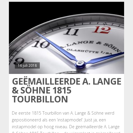
16 juli 2018
GEËMAILLEERDE A. LANGE
& SÖHNE 1815
TOURBILLON
De eerste 1815 Tourbillon van A. Lange & Söhne werd
gepositioneerd als een ‘instapmodel’. Juist ja, een
instapmodel op hoog niveau. De geëmailleerde A. Lange