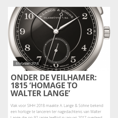
6 februari 2018
ONDER DE VEILHAMER:
1815 ‘HOMAGE TO
WALTER LANGE’
Vlak voor SIHH 2018 maakte A. Lange & Söhne bekend
een horloge te lanceren ter nagedachtenis van Walter
Lange die op 92-jarige leeftijd in januari 2017 overleed.