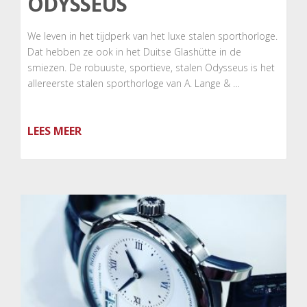
ODYSSEUS
We leven in het tijdperk van het luxe stalen sporthorloge.
Dat hebben ze ook in het Duitse Glashütte in de
smiezen. De robuuste, sportieve, stalen Odysseus is het
allereerste stalen sporthorloge van A. Lange & …
LEES MEER