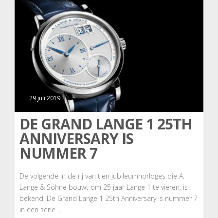
29 juli 2019
DE GRAND LANGE 1 25TH
ANNIVERSARY IS
NUMMER 7
De volgende in de rij van tien jubileumhorloges die A.
Lange & Söhne bouwt om 25 jaar Lange 1 te vieren, is
bekend. De Grand Lange 1 25th Anniversary is nummer 7
in een serie …