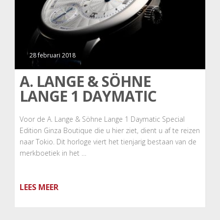
28 februari 2018
A. LANGE & SÖHNE
LANGE 1 DAYMATIC
Voor de A. Lange & Söhne Lange 1 Daymatic Special
Edition Ginza Boutique die u hier ziet, dient u af te reizen
naar Tokio. Dit horloge viert het tienjarig bestaan van de
merkboetiek in het …
LEES MEER