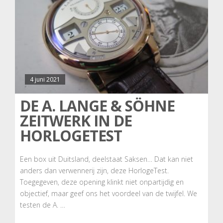
4 juni 2021
DE A. LANGE & SÖHNE
ZEITWERK IN DE
HORLOGETEST
Een box uit Duitsland, deelstaat Saksen… Dat kan niet
anders dan verwennerij zijn, deze HorlogeTest.
Toegegeven, deze opening klinkt niet onpartijdig en
objectief, maar geef ons het voordeel van de twijfel. We
testen de A. …