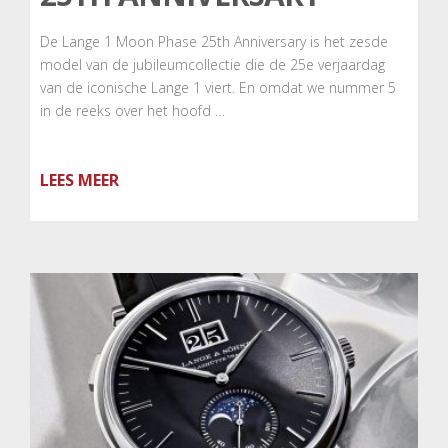
De Lange 1 Moon Phase 25th Anniversary is het zesde
model van de jubileumcollectie die de 25e verjaardag
van de iconische Lange 1 viert. En omdat we nummer 5
in de reeks over het hoofd …
LEES MEER