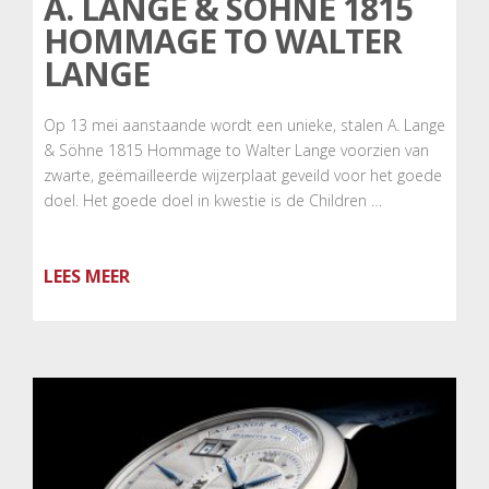
A. LANGE & SÖHNE 1815
HOMMAGE TO WALTER
LANGE
Op 13 mei aanstaande wordt een unieke, stalen A. Lange
& Söhne 1815 Hommage to Walter Lange voorzien van
zwarte, geëmailleerde wijzerplaat geveild voor het goede
doel. Het goede doel in kwestie is de Children …
LEES MEER