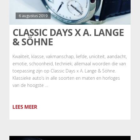
6 augustus 2019
CLASSIC DAYS X A. LANGE
& SÖHNE
Kwaliteit, klasse, vakmanschap, liefde, uniciteit, aandacht,
emotie, schoonheid, techniek; allemaal woorden die van
toepassing zijn op Classic Days x A. Lange & Söhne.
Klassieke auto’s in alle soorten en maten en horloges
van de hoogste …
LEES MEER