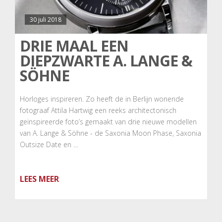
30 juli 2018
DRIE MAAL EEN
DIEPZWARTE A. LANGE &
SÖHNE
Horloges inspireren. Zo heeft de in Berlijn wonende
fotograaf Attila Hartwig een reeks architectonisch
geïnspireerde foto’s gemaakt van drie nieuwe modellen
van A. Lange & Söhne - de Saxonia Moon Phase, Saxonia
Outsize Date en …
LEES MEER