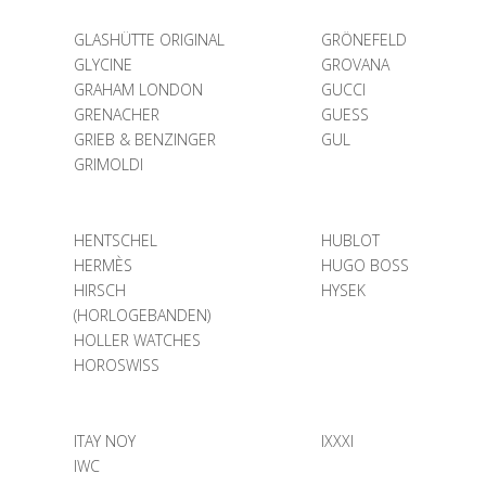
GLASHÜTTE ORIGINAL
GRÖNEFELD
GLYCINE
GROVANA
GRAHAM LONDON
GUCCI
GRENACHER
GUESS
GRIEB & BENZINGER
GUL
GRIMOLDI
HENTSCHEL
HUBLOT
HERMÈS
HUGO BOSS
HIRSCH
HYSEK
(HORLOGEBANDEN)
HOLLER WATCHES
HOROSWISS
ITAY NOY
IXXXI
IWC