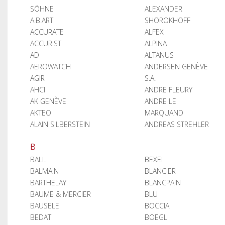
SÖHNE
ALEXANDER
A.B.ART
SHOROKHOFF
ACCURATE
ALFEX
ACCURIST
ALPINA
AD
ALTANUS
AEROWATCH
ANDERSEN GENÈVE
AGIR
S.A.
AHCI
ANDRE FLEURY
AK GENÈVE
ANDRE LE
AKTEO
MARQUAND
ALAIN SILBERSTEIN
ANDREAS STREHLER
B
BALL
BEXEI
BALMAIN
BLANCIER
BARTHELAY
BLANCPAIN
BAUME & MERCIER
BLU
BAUSELE
BOCCIA
BEDAT
BOEGLI