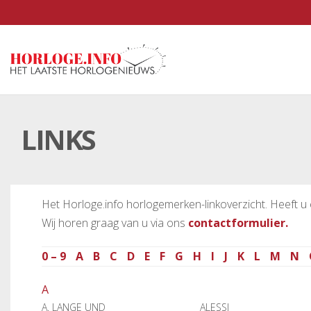
LINKS
Het Horloge.info horlogemerken-linkoverzicht. Heeft u 
Wij horen graag van u via ons
contactformulier.
0 – 9
A
B
C
D
E
F
G
H
I
J
K
L
M
N
A
A. LANGE UND
ALESSI