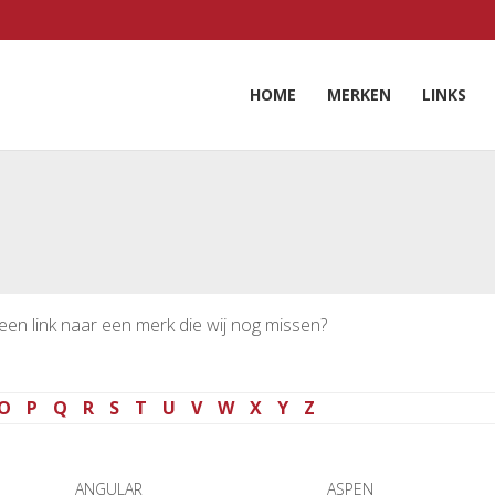
HOME
MERKEN
LINKS
een link naar een merk die wij nog missen?
O
P
Q
R
S
T
U
V
W
X
Y
Z
ANGULAR
ASPEN