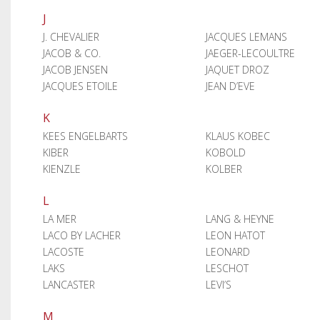
J
J. CHEVALIER
JACQUES LEMANS
JACOB & CO.
JAEGER-LECOULTRE
JACOB JENSEN
JAQUET DROZ
JACQUES ETOILE
JEAN D’EVE
K
KEES ENGELBARTS
KLAUS KOBEC
KIBER
KOBOLD
KIENZLE
KOLBER
L
LA MER
LANG & HEYNE
LACO BY LACHER
LEON HATOT
LACOSTE
LEONARD
LAKS
LESCHOT
LANCASTER
LEVI’S
M