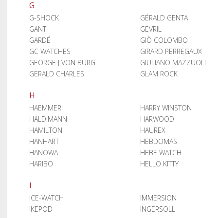
G
G-SHOCK
GÉRALD GENTA
GANT
GEVRIL
GARDÉ
GIÒ COLOMBO
GC WATCHES
GIRARD PERREGAUX
GEORGE J VON BURG
GIULIANO MAZZUOLI
GERALD CHARLES
GLAM ROCK
H
HAEMMER
HARRY WINSTON
HALDIMANN
HARWOOD
HAMILTON
HAUREX
HANHART
HEBDOMAS
HANOWA
HEBE WATCH
HARIBO
HELLO KITTY
I
ICE-WATCH
IMMERSION
IKEPOD
INGERSOLL