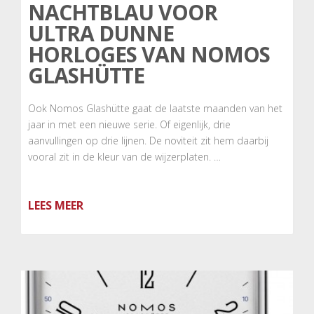
NACHTBLAU VOOR
ULTRA DUNNE
HORLOGES VAN NOMOS
GLASHÜTTE
Ook Nomos Glashütte gaat de laatste maanden van het
jaar in met een nieuwe serie. Of eigenlijk, drie
aanvullingen op drie lijnen. De noviteit zit hem daarbij
vooral zit in de kleur van de wijzerplaten. …
LEES MEER