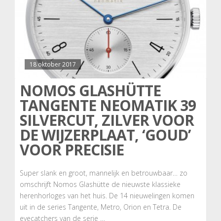
18 oktober 2017
NOMOS GLASHÜTTE
TANGENTE NEOMATIK 39
SILVERCUT, ZILVER VOOR
DE WIJZERPLAAT, ‘GOUD’
VOOR PRECISIE
Super slank en groot, mannelijk en betrouwbaar… zo
omschrijft Nomos Glashütte de nieuwste klassieke
herenhorloges van het huis. De 14 nieuwelingen komen
uit in de series Tangente, Metro, Orion en Tetra. De
eyecatchers van de serie …