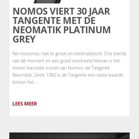
NOMOS VIERT 30 JAAR
TANGENTE MET DE
NEOMATIK PLATINUM
GREY
No-nonsense, niet te groot en minimalistisch. Drie trends
van dit moment en een goed voorbeeld hiervan is het
meest klassieke model van Nomos: de Tangente
Neomatik. Sinds 1992 is de Tangente een vaste waarde
binnen het …
LEES MEER