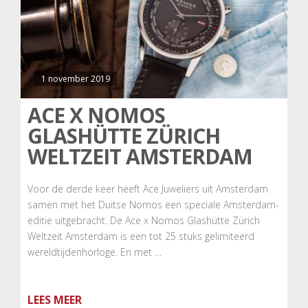
1 november 2019
ACE X NOMOS
GLASHÜTTE ZÜRICH
WELTZEIT AMSTERDAM
Voor de derde keer heeft Ace Juweliers uit Amsterdam
samen met het Duitse Nomos een speciale Amsterdam-
editie uitgebracht. De Ace x Nomos Glashütte Zürich
Weltzeit Amsterdam is een tot 25 stuks gelimiteerd
wereldtijdenhorloge. En met …
LEES MEER