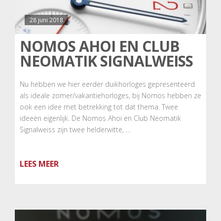
28 juni 2018
NOMOS AHOI EN CLUB
NEOMATIK SIGNALWEISS
Nu hebben we hier eerder duikhorloges gepresenteerd
als ideale zomer/vakantiehorloges, bij Nomos hebben ze
ook een idee met betrekking tot dat thema. Twee
ideeën eigenlijk. De Nomos Ahoi en Club Neomatik
Signalweiss zijn twee helderwitte, …
LEES MEER