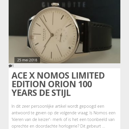
25 mei 2018
1
ACE X NOMOS LIMITED
EDITION ORION 100
YEARS DE STIJL
In dit zeer persoonlijke artikel wordt gepoogd een
antwoord te geven op de volgende vraag: Is Nomos een
'kleren van de keizer'- merk of is het een toonbeeld van
oprechte en doordachte horlogerie? Dit gebeurt …