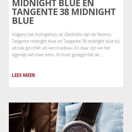
MIDNIGHT BLUE EN
TANGENTE 38 MIDNIGHT
BLUE
Volgens het horlogehuis uit Glashütte zijn de Nomos
Tangente midnight blue en Tangente 38 midnight blue bij
uitstek geschikt als kerstcadeau. En daar zijn we het
eigenlijk wel mee eens. Al moet gezegd dat de …
LEES MEER