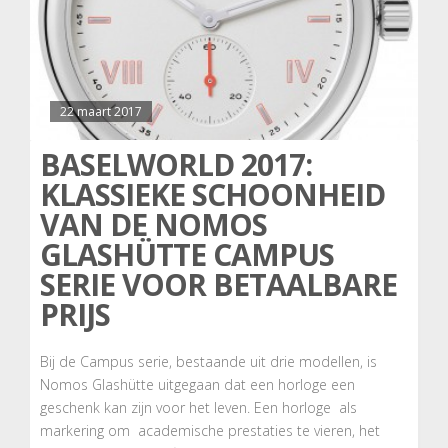
22 maart 2017
BASELWORLD 2017:
KLASSIEKE SCHOONHEID
VAN DE NOMOS
GLASHÜTTE CAMPUS
SERIE VOOR BETAALBARE
PRIJS
Bij de Campus serie, bestaande uit drie modellen, is
Nomos Glashütte uitgegaan dat een horloge een
geschenk kan zijn voor het leven. Een horloge als
markering om academische prestaties te vieren, het