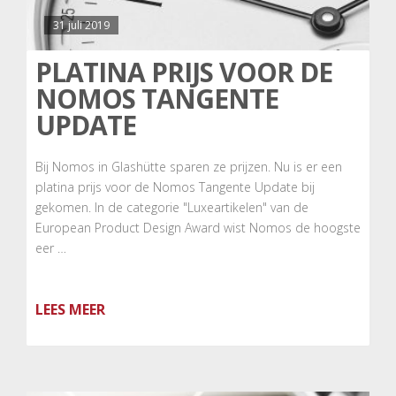
31 juli 2019
PLATINA PRIJS VOOR DE
NOMOS TANGENTE
UPDATE
Bij Nomos in Glashütte sparen ze prijzen. Nu is er een
platina prijs voor de Nomos Tangente Update bij
gekomen. In de categorie "Luxeartikelen" van de
European Product Design Award wist Nomos de hoogste
eer …
LEES MEER