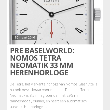
16 maart 2016
PRE BASELWORLD:
NOMOS TETRA
NEOMATIK 33 MM
HERENHORLOGE
De Tetra, het vierkante horloge van Nomos Glashütte is
nu ook beschikbaar voor mannen. De heren Tetra
Neomatik is 3,5 mm groter dan het 29,5 mm
damesmodel, dunner, en heeft een automatisch
uurwerk. Het horloge, …