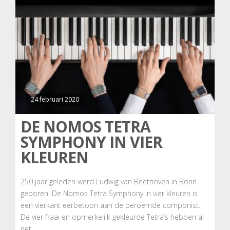
24 februari 2020
DE NOMOS TETRA
SYMPHONY IN VIER
KLEUREN
250 jaar geleden werd Ludwig van Beethoven in Bonn
geboren. De Nomos Tetra Symphony in vier kleuren is
een vierkant eerbetoon aan de beroemde componist.
De vier fraai en opmerkelijk gekleurde Tetra’s hebben al
net …