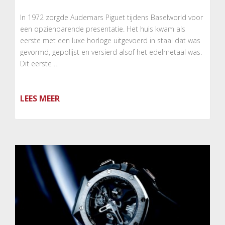
In 1972 zorgde Audemars Piguet tijdens Baselworld voor
een opzienbarende presentatie. Het huis kwam als
eerste met een luxe horloge uitgevoerd in staal dat was
gevormd, gepolijst en versierd alsof het edelmetaal was.
Dit eerste …
LEES MEER