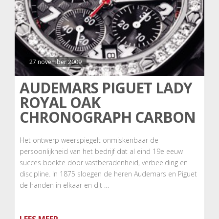
27 november 2009
AUDEMARS PIGUET LADY
ROYAL OAK
CHRONOGRAPH CARBON
Het ontwerp weerspiegelt onmiskenbaar de
persoonlijkheid van het bedrijf dat al eind 19e eeuw
succes boekte door vastberadenheid, verbeelding en
discipline. In 1875 sloegen de heren Audemars en Piguet
de handen in elkaar en dit …