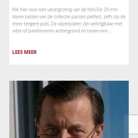
Klik hier voor een uitvergroting van de foto.De 29 mm
kleine kasten van de collectie passen perfect, zelfs op de
meer tengere pols. De wijzerplaten zijn verkrijgbaar met
witte of parelmoeren achtergrond en tonen een …
LEES MEER