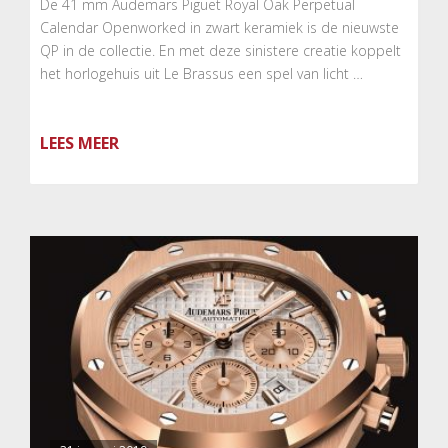
De 41 mm Audemars Piguet Royal Oak Perpetual
Calendar Openworked in zwart keramiek is de nieuwste
QP in de collectie. En met deze sinistere creatie koppelt
het horlogehuis uit Le Brassus een spel van licht …
LEES MEER