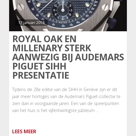
17 januari 2018
ROYAL OAK EN
MILLENARY STERK
AANWEZIG BIJ AUDEMARS
PIGUET SIHH
PRESENTATIE
Tijdens de 28e editie van de SIHH in Genève zijn er dit
jaar meer horloges van de Audemars Piguet-collectie te
zien dan in voorgaande jaren. Een van de speerpunten
van het huis is het vijfentwintigste jubileum …
LEES MEER