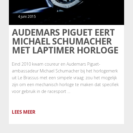
4 juni 2015
AUDEMARS PIGUET EERT
MICHAEL SCHUMACHER
MET LAPTIMER HORLOGE
Eind 2010 kwam coureur en Audemars Piguet-
ambassadeur Michael Schumacher bij het horlogemerk
uit Le Brassus met een simpele vraag: zou het mogelijk
zijn om een mechanisch horloge te maken dat specifiek
voor gebruik in de racesport …
LEES MEER