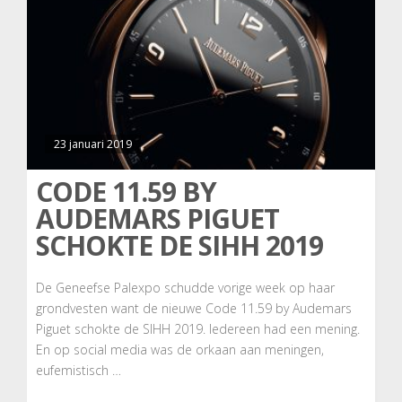
23 januari 2019
CODE 11.59 BY
AUDEMARS PIGUET
SCHOKTE DE SIHH 2019
De Geneefse Palexpo schudde vorige week op haar
grondvesten want de nieuwe Code 11.59 by Audemars
Piguet schokte de SIHH 2019. Iedereen had een mening.
En op social media was de orkaan aan meningen,
eufemistisch …