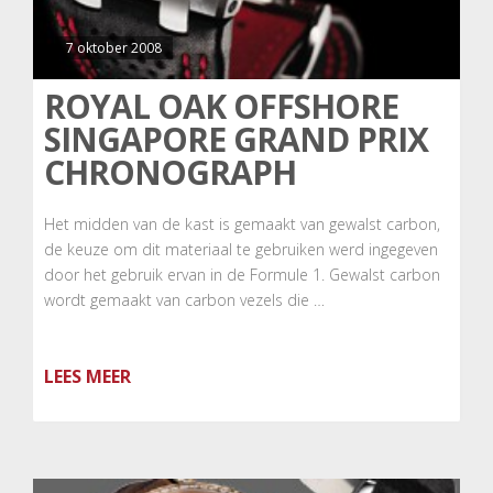
7 oktober 2008
ROYAL OAK OFFSHORE
SINGAPORE GRAND PRIX
CHRONOGRAPH
Het midden van de kast is gemaakt van gewalst carbon,
de keuze om dit materiaal te gebruiken werd ingegeven
door het gebruik ervan in de Formule 1. Gewalst carbon
wordt gemaakt van carbon vezels die …
LEES MEER