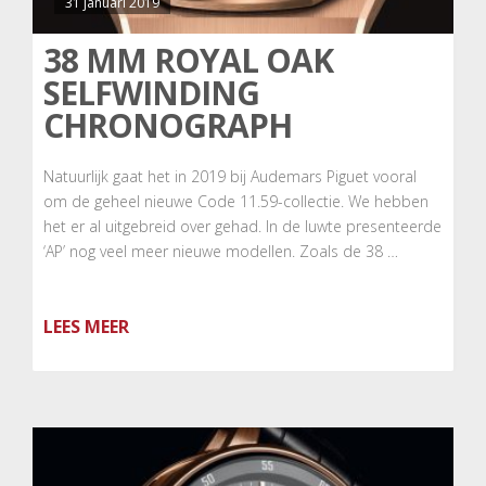
31 januari 2019
38 MM ROYAL OAK
SELFWINDING
CHRONOGRAPH
Natuurlijk gaat het in 2019 bij Audemars Piguet vooral
om de geheel nieuwe Code 11.59-collectie. We hebben
het er al uitgebreid over gehad. In de luwte presenteerde
‘AP’ nog veel meer nieuwe modellen. Zoals de 38 …
LEES MEER