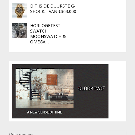
DIT IS DE DUURSTE G-
SHOCK… VAN €363.000
HORLOGETEST –
SWATCH
MOONSWATCH &
OMEGA…
Volg ons op