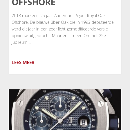
OFFSHORE
2018 markeert 25 jaar Audemars Piguet Royal Oak
Offshore. De blauwe über-Oak die in 1993 debuteerde
werd dit jaar in een zeer licht gemodificeerde versie
opnieuw uitgebracht. Maar er is meer. Om het 25e
jubileum …
LEES MEER