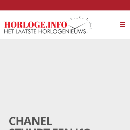
Tog
nav
CHANEL