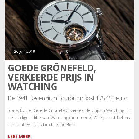
26 juni 2019
GOEDE GRÖNEFELD,
VERKEERDE PRIJS IN
WATCHING
De 1941 Decennium Tourbillon kost 175.450 euro
Sorry, foutje. Goede Grönefeld, verkeerde prijs in Watching. In
de huidige editie van Watching (nummer 2, 2019) staat helaas
een foutieve prijs bij de Grönefeld
LEES MEER