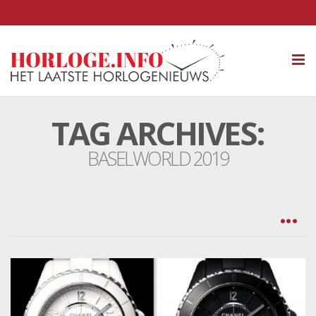
Tog
nav
TAG ARCHIVES:
BASELWORLD 2019