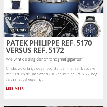
24 juli 2019
PATEK PHILIPPE REF. 5170
VERSUS REF. 5172
Wie wint de slag der chronograaf giganten?
Omdat we onlangs oog in oog stonden met een klassieke
Ref. 5170 en de Baselworld 2019-noviteit, de Ref. 5172, nog
vers in het geheugen ligt,
LEES MEER