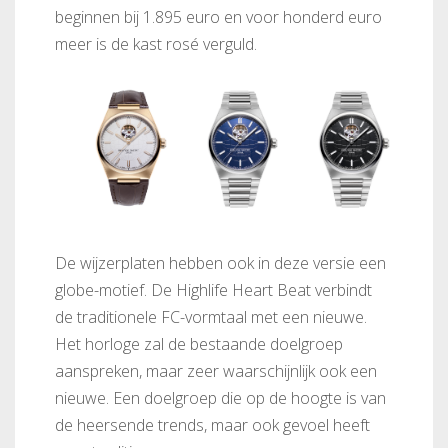
beginnen bij 1.895 euro en voor honderd euro
meer is de kast rosé verguld.
De wijzerplaten hebben ook in deze versie een
globe-motief. De Highlife Heart Beat verbindt
de traditionele FC-vormtaal met een nieuwe.
Het horloge zal de bestaande doelgroep
FC-
FC-
FC-310V4NH4
310N4NH6B
310B4NH6B
aanspreken, maar zeer waarschijnlijk ook een
nieuwe. Een doelgroep die op de hoogte is van
de heersende trends, maar ook gevoel heeft