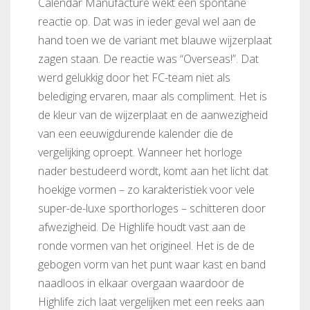
Calendar Manufacture wekt een spontane
reactie op. Dat was in ieder geval wel aan de
hand toen we de variant met blauwe wijzerplaat
FC-
FC-
775V4NH2B
FC-775S4NH6
775N4NH6B
zagen staan. De reactie was “Overseas!”. Dat
werd gelukkig door het FC-team niet als
belediging ervaren, maar als compliment. Het is
de kleur van de wijzerplaat en de aanwezigheid
van een eeuwigdurende kalender die de
vergelijking oproept. Wanneer het horloge
nader bestudeerd wordt, komt aan het licht dat
hoekige vormen – zo karakteristiek voor vele
super-de-luxe sporthorloges – schitteren door
afwezigheid. De Highlife houdt vast aan de
ronde vormen van het origineel. Het is de de
gebogen vorm van het punt waar kast en band
naadloos in elkaar overgaan waardoor de
Highlife zich laat vergelijken met een reeks aan