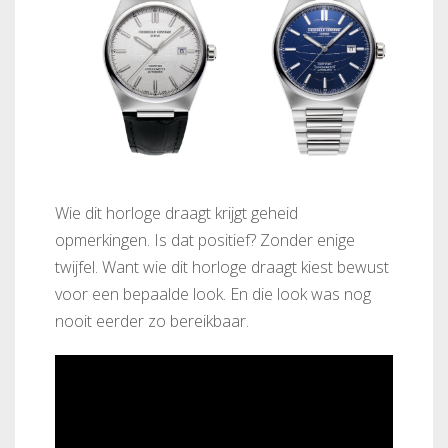
Wie dit horloge draagt krijgt geheid
opmerkingen. Is dat positief? Zonder enige
twijfel. Want wie dit horloge draagt kiest bewust
voor een bepaalde look. En die look was nog
nooit eerder zo bereikbaar.
FC-303S4NH6
FC-303N4NH6B