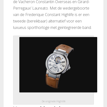
de Vacheron Constantin Overseas en Girard-
Perregaux’ Laureato. Met de wedergeboorte
van de Frederique Constant Highlife is er een
tweede (bereikbaar) alternatief voor een
luxueus sporthorloge met geïntegreerde band.
De originele Highlife