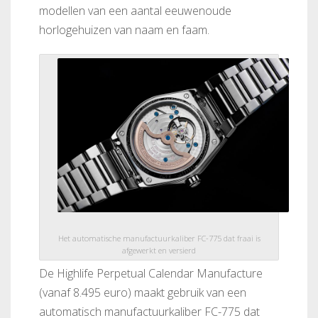
modellen van een aantal eeuwenoude
horlogehuizen van naam en faam.
Het automatische manufactuurkaliber FC-775 dat fraai is
afgewerkt en versierd
De Highlife Perpetual Calendar Manufacture
(vanaf 8.495 euro) maakt gebruik van een
automatisch manufactuurkaliber FC-775 dat