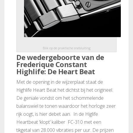
Blik op de praktische snelsluiting
De wedergeboorte van de
Frederique Constant
Highlife: De Heart Beat
Met de opening in de wijzerplaat staat de
Highlife Heart Beat het dichtst bij het origineel.
De geniale vondst om het schommelende
balanswiel te tonen waardoor het horloge zeer
rijk oogt, is hier debet aan. In de Higlife
Heartbeat ‘klopt’ kaliber FC-310 met een
tikgetal van 28.000 vibraties per uur. De prijzen