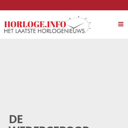
Tog
nav
DE