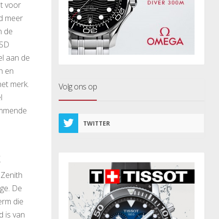
et voor
rd meer
n de
USD
el aan de
h en
et merk.
Volg ons op
l
limmende
TWITTER
 Zenith
oge. De
erm die
d is van