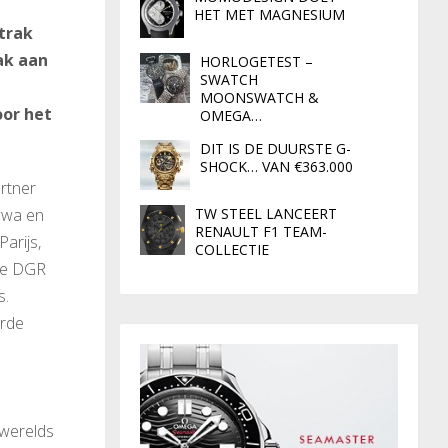
HET MET MAGNESIUM
trak
ak aan
HORLOGETEST –
SWATCH
MOONSWATCH &
oor het
OMEGA…
DIT IS DE DUURSTE G-
SHOCK… VAN €363.000
artner
TW STEEL LANCEERT
wwa en
RENAULT F1 TEAM-
arijs,
COLLECTIE
de DGR
s.
erde
 werelds