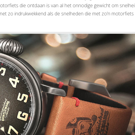
 motorfiets die ontdaan is van al het onnodige gewicht om snelhei
 is net zo indrukwekkend als de snelheden die met zo’n motorfiet