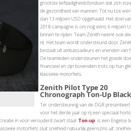
grootste liefdadigheidsfondsen dat zich inz
de gezondheid van mannen. Tot nu toe we
dan 13 miljoen USD opgehaald. Het doel va
2018-campagne is om nog eens 6 miljoen 
binnen te rijden. Team Zenith neemt ook de
rit. Het team wordt ondersteund door Zenit
bestaat uit ambassadeurs en vrienden van h
De teamleden ondersteunen het goede doe
financieel en zijn bovendien trots op hun g
klassieke motorfiets.
Zenith Pilot Type 20
Chronograph Ton-Up Black
Ter ondersteuning van de DGR presenteert
voor het derde jaar op rij een speciaal horl
reatie in voor-verouderd zwart staal.
Ton-up
is een Engelse t
ssieke motorfiets sluit snelheid natuurlijk geenszins uit; snelhei