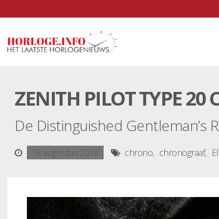
ZENITH PILOT TYPE 2
De Distinguished Gentleman’s Ri
16 augustus 2018
chrono
chronograaf
E