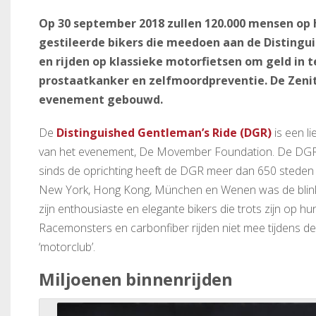
Op 30 september 2018 zullen 120.000 mensen op h
gestileerde bikers die meedoen aan de Distingu
en rijden op klassieke motorfietsen om geld in
prostaatkanker en zelfmoordpreventie. De Zenith
evenement gebouwd.
De
Distinguished Gentleman’s Ride (DGR)
is een li
van het evenement, De Movember Foundation. De DGR i
sinds de oprichting heeft de DGR meer dan 650 steden in
New York, Hong Kong, München en Wenen was de blink
zijn enthousiaste en elegante bikers die trots zijn op 
Racemonsters en carbonfiber rijden niet mee tijdens de 
‘motorclub’.
Miljoenen binnenrijden