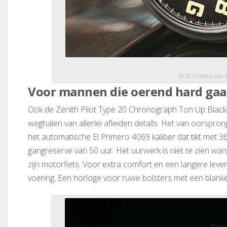
De 2017-editie van
Voor mannen die oerend hard ga
Ook de Zenith Pilot Type 20 Chronograph Ton Up Black i
weghalen van allerlei afleiden details. Het van oorsprong
het automatische El Primero 4069 kaliber dat tikt met 
gangreserve van 50 uur. Het uurwerk is niet te zien wa
zijn motorfiets. Voor extra comfort en een langere l
voering. Een horloge voor ruwe bolsters met een blan