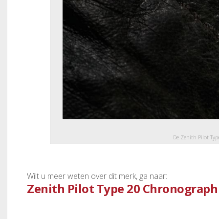
De Zenith Pilot Ty
Wilt u meer weten over dit merk, ga naar:
Zenith Pilot Type 20 Chronograph