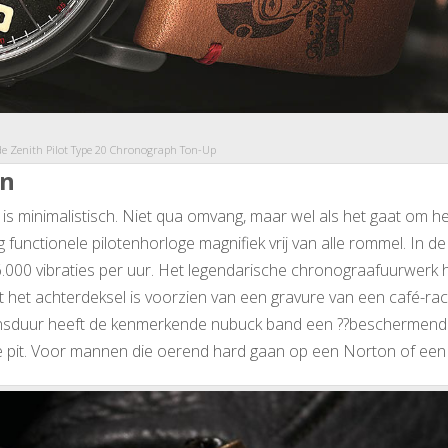
 de Zenith Pilot Type 20 Chronograph Ton-Up
an
s minimalistisch. Niet qua omvang, maar wel als het gaat om he
 functionele pilotenhorloge magnifiek vrij van alle rommel. In de 
36.000 vibraties per uur. Het legendarische chronograafuurwerk 
nt het achterdeksel is voorzien van een gravure van een café-ra
evensduur heeft de kenmerkende nubuck band een ??beschermend
ke pit. Voor mannen die oerend hard gaan op een Norton of een