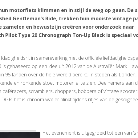
un motorfiets klimmen en in stijl de weg op gaan. De s
ished Gentleman’s Ride, trekken hun mooiste vintage p
 te zamelen en bewustzijn creëren voor onderzoek naar
 Pilot Type 20 Chronograph Ton-Up Black is speciaal v
efdadigheidsrit in samenwerking met de officiële liefdadigheidsp
s gebaseerd op een idee uit 2012 van de Australiër Mark Ha
 95 landen over de hele wereld bereikt. In steden als Londen, P
ende en ronkende stoet motoren al te zien. Deelnemers aan 
hun caféracers, scramblers, choppers, bobbers of vintage scooter
DGR, het is chroom wat er blinkt tijdens ritjes van de gesoigne
Het evenement is uitgegroeid tot een van ‘s