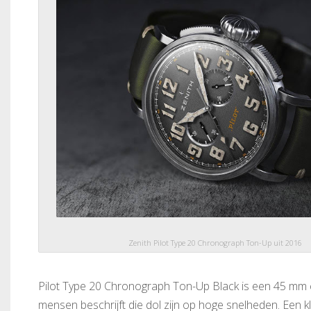
Zenith Pilot Type 20 Chronograph Ton-Up uit 2016
Pilot Type 20 Chronograph Ton-Up Black is een 45 mm c
mensen beschrijft die dol zijn op hoge snelheden. Een kla