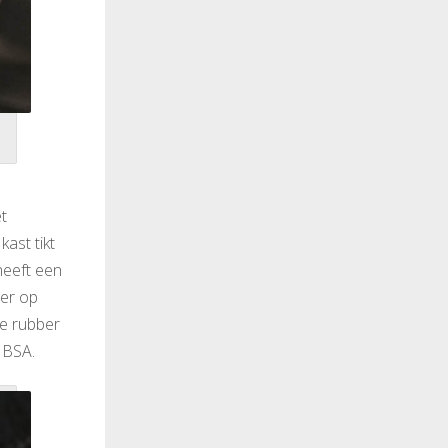
t
kast tikt
heeft een
cer op
e rubber
 BSA.