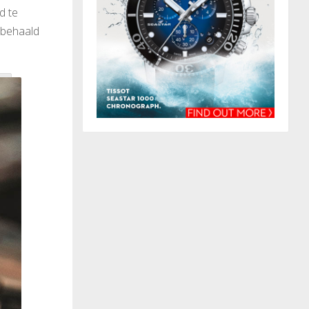
d te
s behaald