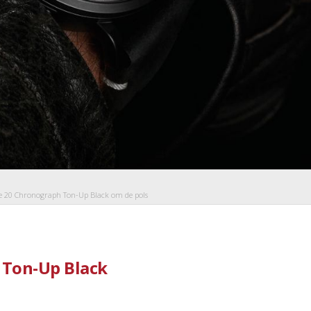
pe 20 Chronograph Ton-Up Black om de pols
 Ton-Up Black