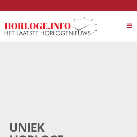
Tog
nav
UNIEK