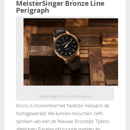
MeisterSinger Bronze Line
Perigraph
MeisterSinger Bronze Line Perigraph
Brons is momenteel het ‘heetste’ metaal in de
horlogewereld. We kunnen misschien zelfs
spreken van een de Nieuwe Bronstijd. Tijdens
afgelopen Baselworld toonde merken als