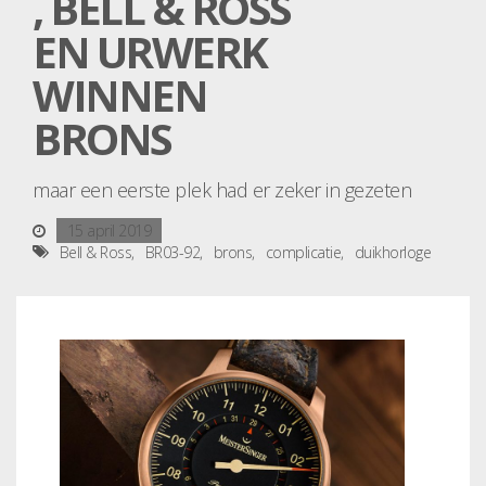
, BELL & ROSS
EN URWERK
WINNEN
BRONS
maar een eerste plek had er zeker in gezeten
15 april 2019
Bell & Ross
BR03-92
brons
complicatie
duikhorloge