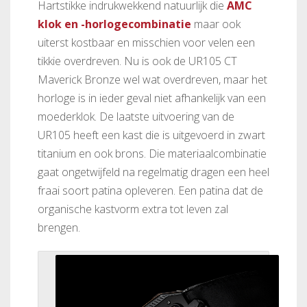
Hartstikke indrukwekkend natuurlijk die
AMC
klok en -horlogecombinatie
maar ook
uiterst kostbaar en misschien voor velen een
tikkie overdreven. Nu is ook de UR105 CT
Maverick Bronze wel wat overdreven, maar het
horloge is in ieder geval niet afhankelijk van een
moederklok. De laatste uitvoering van de
UR105 heeft een kast die is uitgevoerd in zwart
titanium en ook brons. Die materiaalcombinatie
gaat ongetwijfeld na regelmatig dragen een heel
fraai soort patina opleveren. Een patina dat de
organische kastvorm extra tot leven zal
brengen.