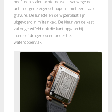
heeft een stalen achterdeksel – vanwege de
anti-allergene eigenschappen – met een fraaie
gravure. De lunette en de wijzerplaat zijn
uitgevoerd in militair kaki. De kleur van de kast
zal ongetwijfeld ook die kant opgaan bij
intensief dragen op en onder het
wateroppervlak.