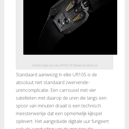
Achterzijde van de UR105 CT Maverick Bronze
Standaard aanwezig in elke UR105 is de
absoluut niet standaard zwervende-
urencomplicatie. Een carrousel met vier
satellieten met daarop de uren die langs een
spoor van minuten draait is een technisch
meesterwerkje dat een opmerkelijk kijkspel
oplevert. Het aangeduide digitale uur fungeert
ook als aanduiding van de minuten die