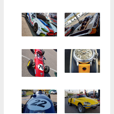
Het interieur van de
BMW M1 in beierse
McLaren F1 GTR Longtail
uitdossing
Jan Lammers won in deze
Jaguar XJR-9 de 1988-editie
Deze BMW M8 reed dit jaar
van de 24 uur van Le
de 24 uur van Le Mans
Mans
De Choprad Mille Miglia
Zandvoort met oranje
details is voor de
verschillende winnaars én
voor de hoogste bieder
Deze oude Lotus formle
tijdens de veiling
wagen oogt bijna schattig,
maar is een zeer serieus
snelle auto