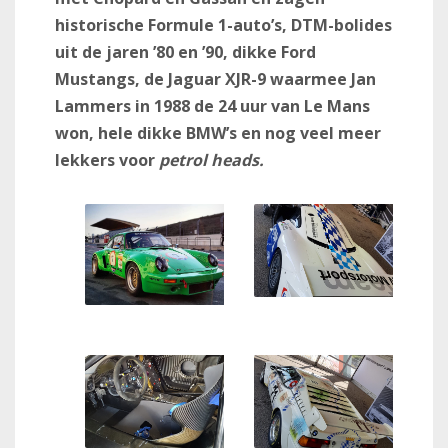
historische Formule 1-auto’s, DTM-bolides
uit de jaren ’80 en ’90, dikke Ford
Mustangs, de Jaguar XJR-9 waarmee Jan
Lammers in 1988 de 24 uur van Le Mans
won, hele dikke BMW’s en nog veel meer
lekkers voor
petrol heads.
De zeer exclusieve en
exotische McLaren F1 GTR
Longtail met BMW V12
onder het carbon
Gifgroen en giftig deze
Porsche 911 in race trim