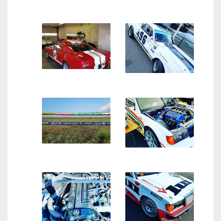
Wat een woestijnbolide!
Chopard is de hoofdsponsor
Parijs-Dakar is een eitje in
van de Historic Grand Prix
deze ietwat omgebouwde
Zandvoort
Citroën DS!
Klassieke rode muscle car.
Tim Coronel reed,pardon,
Ford Mustang fastback
driftte, genodigden rond in
deze Mustang GT350
Goed kijken, maar daar
rijdt toch echt een Formule
DTM Mercedes-Benz 190E
1 Lotus van vroeger
2.5-16 Evo van begin jaren
’90