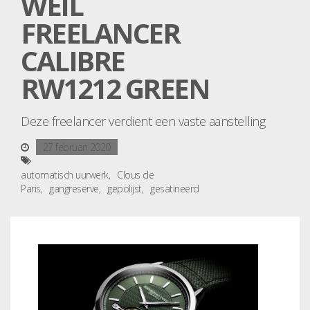
WEIL
FREELANCER
CALIBRE
RW1212 GREEN
Deze freelancer verdient een vaste aanstelling
27 februari 2020
automatisch uurwerk
Clous de
Paris
gangreserve
gepolijst
gesatineerd