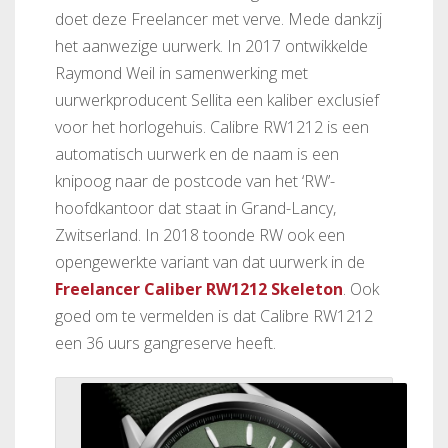
doet deze Freelancer met verve. Mede dankzij
het aanwezige uurwerk. In 2017 ontwikkelde
Raymond Weil in samenwerking met
uurwerkproducent Sellita een kaliber exclusief
voor het horlogehuis. Calibre RW1212 is een
automatisch uurwerk en de naam is een
knipoog naar de postcode van het ‘RW’-
hoofdkantoor dat staat in Grand-Lancy,
Zwitserland. In 2018 toonde RW ook een
opengewerkte variant van dat uurwerk in de
Freelancer Caliber RW1212 Skeleton
. Ook
goed om te vermelden is dat Calibre RW1212
een 36 uurs gangreserve heeft.