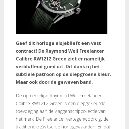
Geef dit horloge alsjeblieft een vast
contract! De Raymond Weil Freelancer
Calibre RW1212 Green ziet er namelijk
verbluffend goed uit. Dit dankzij het
subtiele patroon op de diepgroene kleur.
Maar ook door de geweven band.
De opmerkelijke Raymond Weil Freelancer
Calibre RW1212 Green is een diepgekleurde
toevoeging aan de vlaggenschipcollectie van
het merk. De Freelancer vertegenwoordigt de
traditionele Zwitserse horlogewaarden. En dat