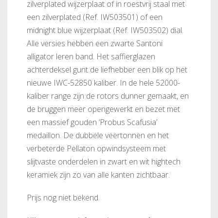
zilverplated wijzerplaat of in roestvrij staal met
een zilverplated (Ref. IW503501) of een
midnight blue wijzerplaat (Ref. IW503502) dial.
Alle versies hebben een zwarte Santoni
alligator leren band. Het saffierglazen
achterdeksel gunt de liefhebber een blik op het
nieuwe IWC-52850 kaliber. In de hele 52000-
kaliber range zijn de rotors dunner gemaakt, en
de bruggen meer opengewerkt en bezet met
een massief gouden ‘Probus Scafusia’
medaillon. De dubbele veertonnen en het
verbeterde Pellaton opwindsysteem met
slijtvaste onderdelen in zwart en wit hightech
keramiek zijn zo van alle kanten zichtbaar.
Prijs nog niet bekend.