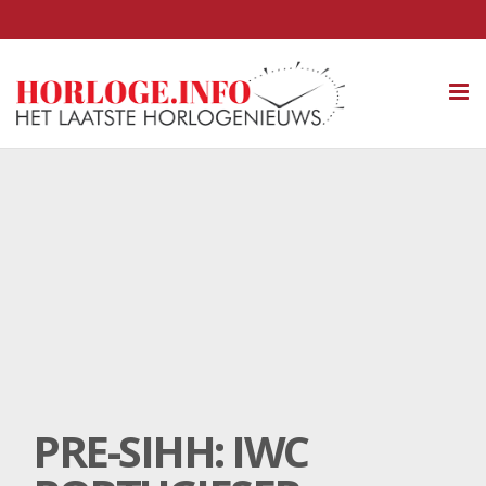
Tog
nav
PRE-SIHH: IWC