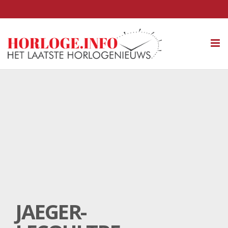
Tog
nav
JAEGER-