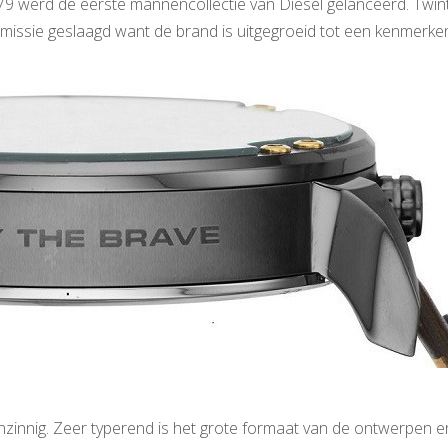
79 werd de eerste mannencollectie van Diesel gelanceerd. Twint
ijn missie geslaagd want de brand is uitgegroeid tot een kenmerk
enzinnig. Zeer typerend is het grote formaat van de ontwerpen e