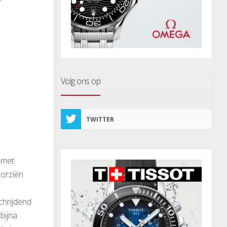
Volg ons op
TWITTER
 met
oorzien
chrijdend
bijna