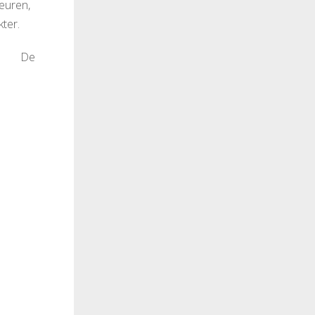
leuren,
ter.
De