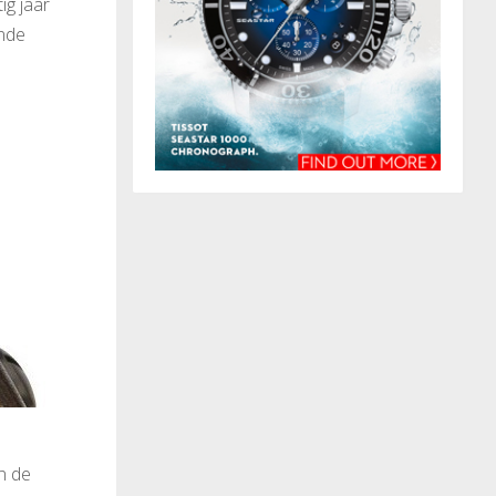
ig jaar
ende
n de