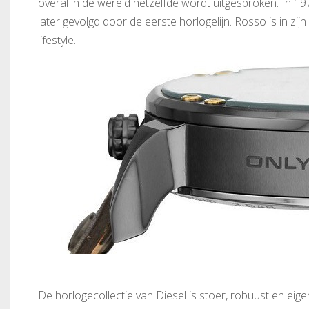
overal in de wereld hetzelfde wordt uitgesproken. In 19
later gevolgd door de eerste horlogelijn. Rosso is in z
lifestyle.
De horlogecollectie van Diesel is stoer, robuust en eig