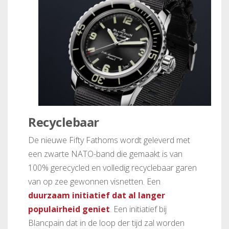
Recyclebaar
De nieuwe Fifty Fathoms wordt geleverd met
een zwarte NATO-band die gemaakt is van
100% gerecycled en volledig recyclebaar garen
van op zee gewonnen visnetten. Een
duurzaam initiatief dat al langer
populairheid geniet
. Een initiatief bij
Blancpain dat in de loop der tijd zal worden