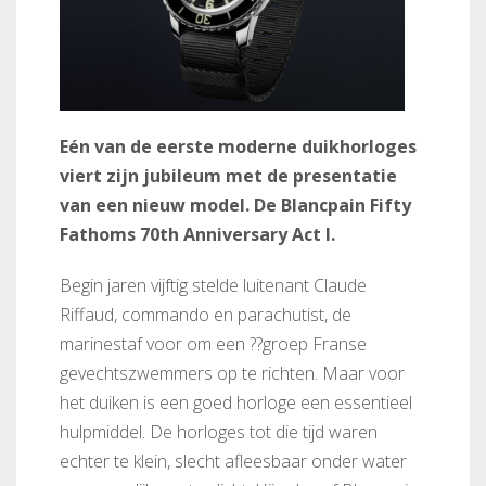
Eén van de eerste moderne duikhorloges
viert zijn jubileum met de presentatie
van een nieuw model. De Blancpain Fifty
Fathoms 70th Anniversary Act I.
Begin jaren vijftig stelde luitenant Claude
Riffaud, commando en parachutist, de
marinestaf voor om een ??groep Franse
gevechtszwemmers op te richten. Maar voor
het duiken is een goed horloge een essentieel
hulpmiddel. De horloges tot die tijd waren
echter te klein, slecht afleesbaar onder water