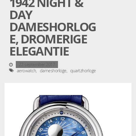
1942 NIGHT &
DAY
DAMESHORLOG
E, DROMERIGE
ELEGANTIE
22 september 2017
aerowatch
dameshorloge
quartzhorloge