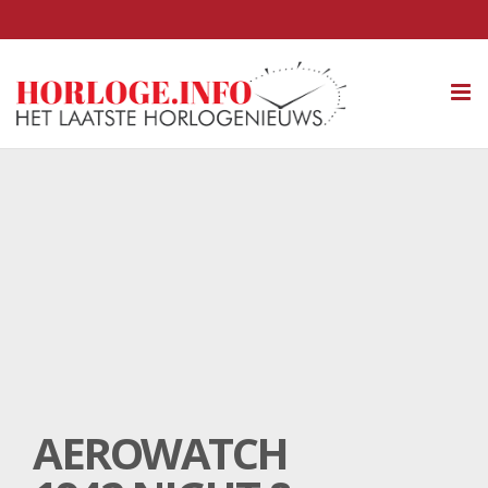
Tog
nav
AEROWATCH