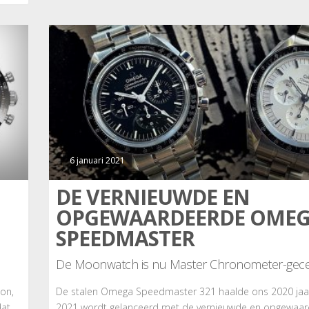
6 januari 2021
DE VERNIEUWDE EN
OPGEWAARDEERDE OME
SPEEDMASTER
De Moonwatch is nu Master Chronometer-gecer
lon,
De stalen Omega Speedmaster 321 haalde ons 2020 jaar
dat
2021 wordt gelanceerd met de vernieuwde en opgewaa