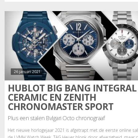
26 januari 2021
HUBLOT BIG BANG INTEGRAL
CERAMIC EN ZENITH
CHRONOMASTER SPORT
Plus een stalen Bvlgari Octo chronograaf
Het nieuwe horlogejaar 2021 is afgetrapt met de eerste online sa
de LVMH Watch Week. TAG Heuer blonk door afwezigheid, maar 