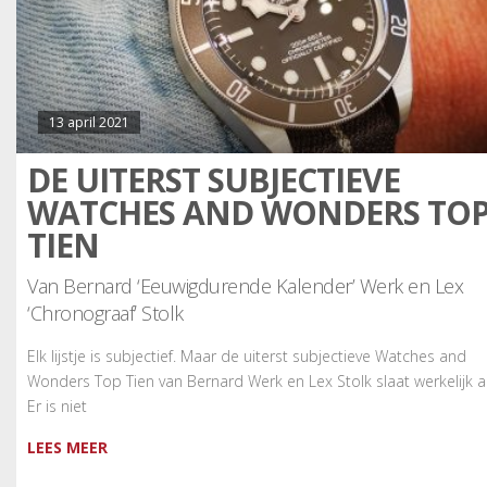
13 april 2021
DE UITERST SUBJECTIEVE
WATCHES AND WONDERS TO
TIEN
Van Bernard ‘Eeuwigdurende Kalender’ Werk en Lex
‘Chronograaf’ Stolk
Elk lijstje is subjectief. Maar de uiterst subjectieve Watches and
Wonders Top Tien van Bernard Werk en Lex Stolk slaat werkelijk al
Er is niet
LEES MEER