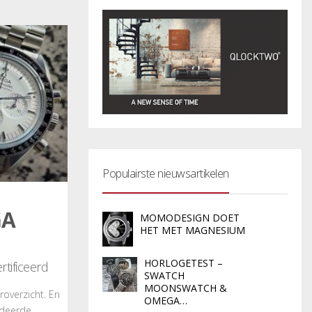
Populairste nieuwsartikelen
GA
MOMODESIGN DOET
HET MET MAGNESIUM
HORLOGETEST –
tificeerd
SWATCH
MOONSWATCH &
overzicht. En
OMEGA…
rdeerde