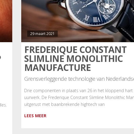
29 maart 2021
FREDERIQUE CONSTANT
P
SLIMLINE MONOLITHIC
MANUFACTURE
Grensverleggende technologie van Nederland
Drie componenten in plaats van 26 in het kloppend hart
uurwerk. De Frederique Constant Slimline Monolithic Man
uitgerust met baanbrekende hightech van
les.
LEES MEER