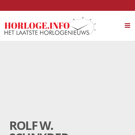
Tog
nav
ROLF W.