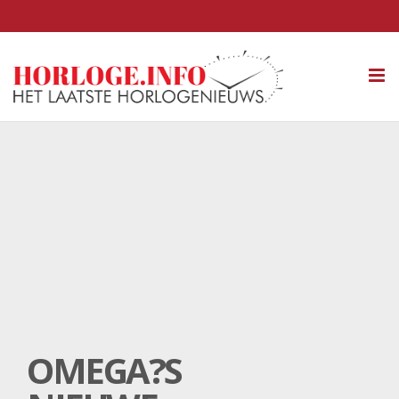
Tog
nav
OMEGA?S