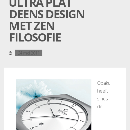
ULTRA PLAT
DEENS DESIGN
MET ZEN
FILOSOFIE
24 mei 2011
Obaku
heeft
sinds
de