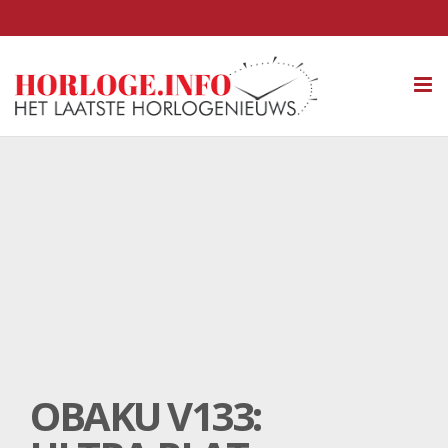
Tog
nav
OBAKU V133: