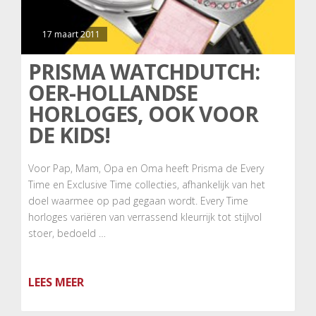
17 maart 2011
PRISMA WATCHDUTCH:
OER-HOLLANDSE
HORLOGES, OOK VOOR
DE KIDS!
Voor Pap, Mam, Opa en Oma heeft Prisma de Every
Time en Exclusive Time collecties, afhankelijk van het
doel waarmee op pad gegaan wordt. Every Time
horloges variëren van verrassend kleurrijk tot stijlvol
stoer, bedoeld …
LEES MEER