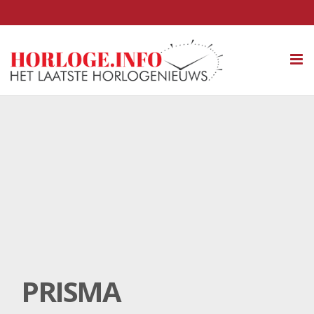
Tog
nav
PRISMA