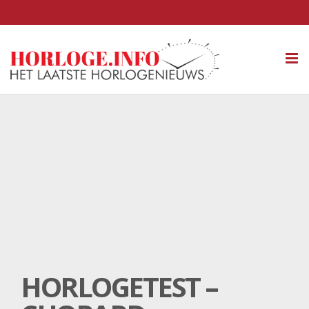
Tog
nav
HORLOGETEST –