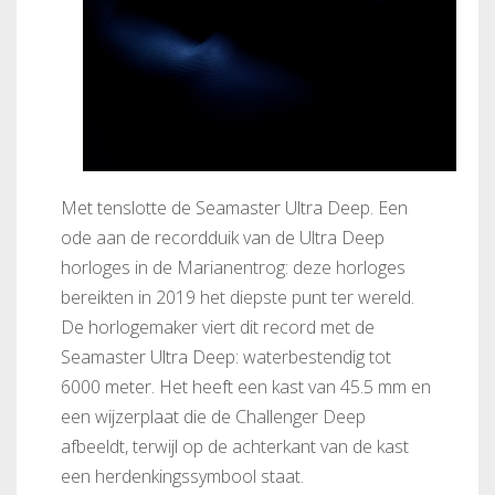
Met tenslotte de Seamaster Ultra Deep. Een
ode aan de recordduik van de Ultra Deep
horloges in de Marianentrog: deze horloges
bereikten in 2019 het diepste punt ter wereld.
De horlogemaker viert dit record met de
Seamaster Ultra Deep: waterbestendig tot
6000 meter. Het heeft een kast van 45.5 mm en
een wijzerplaat die de Challenger Deep
afbeeldt, terwijl op de achterkant van de kast
een herdenkingssymbool staat.