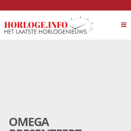
Tog
nav
OMEGA