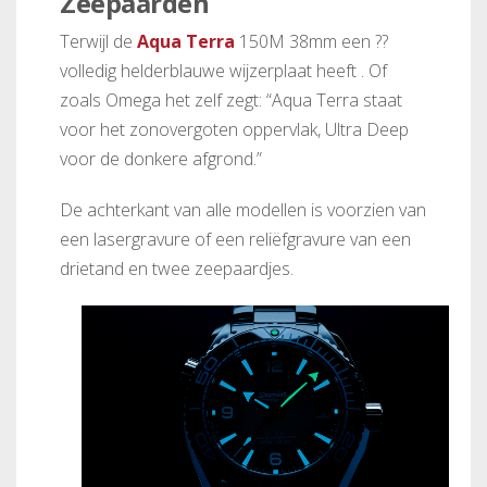
Zeepaarden
Terwijl de
Aqua Terra
150M 38mm een ??
volledig helderblauwe wijzerplaat heeft . Of
zoals Omega het zelf zegt: “Aqua Terra staat
voor het zonovergoten oppervlak, Ultra Deep
voor de donkere afgrond.”
De achterkant van alle modellen is voorzien van
een lasergravure of een reliëfgravure van een
drietand en twee zeepaardjes.