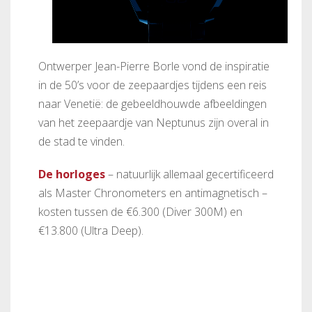
Ontwerper Jean-Pierre Borle vond de inspiratie
in de 50’s voor de zeepaardjes tijdens een reis
naar Venetië: de gebeeldhouwde afbeeldingen
van het zeepaardje van Neptunus zijn overal in
de stad te vinden.
De horloges
– natuurlijk allemaal gecertificeerd
als Master Chronometers en antimagnetisch –
kosten tussen de €6.300 (Diver 300M) en
€13.800 (Ultra Deep).