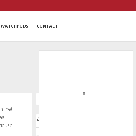
WATCHPODS
CONTACT
en met
aal
Zoeken door onze nieuwsartikelen
rieuze