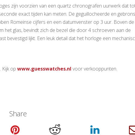
es zijn voorzien van een quartz chronografen uurwerk dat to
seconde exact tijden kan meten. De geguillocheerde en gebron
bben Romeinse cijfers en een datumvenster op 3 uur. Boven de
om het glas, bevindt zich de bezel die door 4 schroeven aan de
kast bevestigd lijkt. Een leuk detail dat het horloge een mechanis
. Kijk op
www.guesswatches.nl
voor verkooppunten.
Share