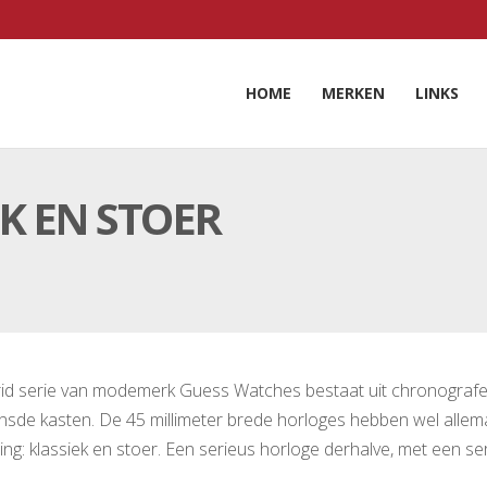
HOME
MERKEN
LINKS
EK EN STOER
id serie van modemerk Guess Watches bestaat uit chronograf
nsde kasten. De 45 millimeter brede horloges hebben wel allem
ling: klassiek en stoer. Een serieus horloge derhalve, met een se