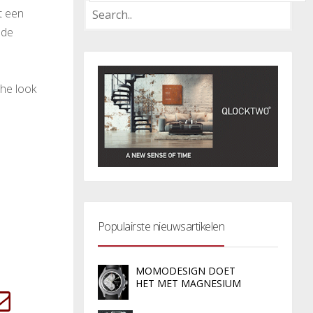
t een
sde
che look
Populairste nieuwsartikelen
MOMODESIGN DOET
HET MET MAGNESIUM