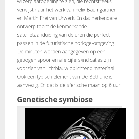
wijzerplaatopening te zien, die rechtstreeks
verwijst naar het werk van Felix Baumgartner
en Martin Frei van Urwerk. En dat herkenbare
ontwerp toont de kenmerkende
satellietaanduiding van de uren die perfect
passen in de futuristische horloge-omgeving.
De minuten worden aangegeven op een
gebogen spoor en alle cijfers/indicaties zijn
voorzien van lichtblauw oplichtend materiaal.
Ook een typisch element van De Bethune is
aanwezig. En dat is de sferische maan op 6 uur.
Genetische symbiose