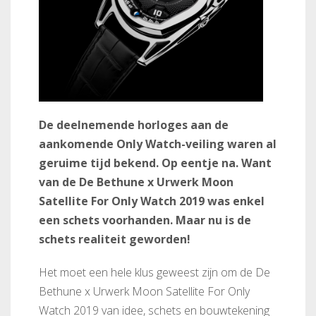
De deelnemende horloges aan de
aankomende Only Watch-veiling waren al
geruime tijd bekend. Op eentje na. Want
van de De Bethune x Urwerk Moon
Satellite For Only Watch 2019 was enkel
een schets voorhanden. Maar nu is de
schets realiteit geworden!
Het moet een hele klus geweest zijn om de De
Bethune x Urwerk Moon Satellite For Only
Watch 2019 van idee, schets en bouwtekening