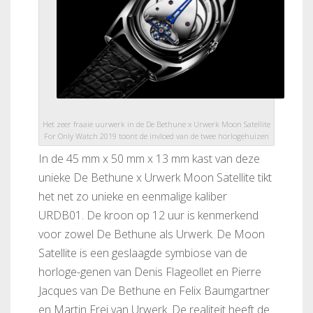
Het zeer fraaie uurwerk in de De Bethune x Urwerk Moon Satellite
For Only Watch 2019 toont de invloed van de twee horlogehuizen
In de 45 mm x 50 mm x 13 mm kast van deze
unieke De Bethune x Urwerk Moon Satellite tikt
het net zo unieke en eenmalige kaliber
URDB01. De kroon op 12 uur is kenmerkend
voor zowel De Bethune als Urwerk. De Moon
Satellite is een geslaagde symbiose van de
horloge-genen van Denis Flageollet en Pierre
Jacques van De Bethune en Felix Baumgartner
en Martin Frei van Urwerk. De realiteit heeft de