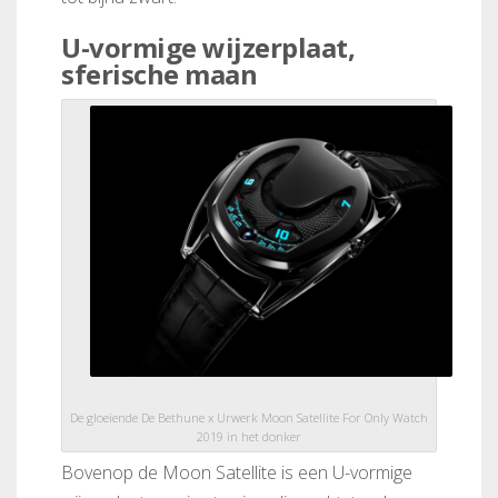
U-vormige wijzerplaat,
sferische maan
De gloeiende De Bethune x Urwerk Moon Satellite For Only Watch
2019 in het donker
Bovenop de Moon Satellite is een U-vormige