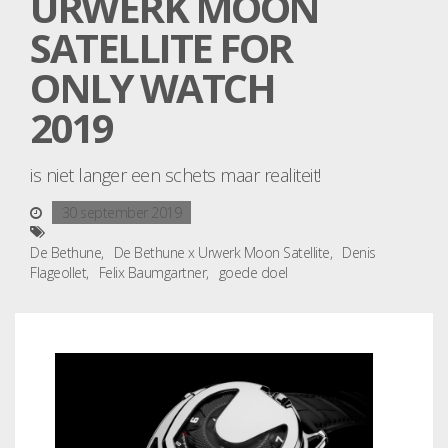
URWERK MOON
SATELLITE FOR
ONLY WATCH
2019
is niet langer een schets maar realiteit!
30 september 2019
De Bethune
De Bethune x Urwerk Moon Satellite
Denis
Flageollet
Felix Baumgartner
goede doel