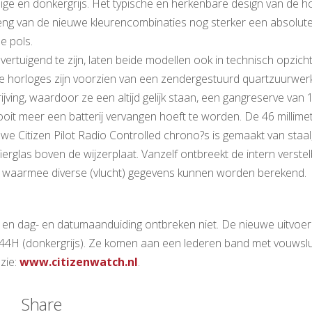
ige en donkergrijs. Het typische en herkenbare design van de h
ng van de nieuwe kleurencombinaties nog sterker een absolut
e pols.
ertuigend te zijn, laten beide modellen ook in technisch opzicht
e horloges zijn voorzien van een zendergestuurd quartzuurwer
jving, waardoor ze een altijd gelijk staan, een gangreserve van 1
oit meer een batterij vervangen hoeft te worden. De 46 millime
uwe Citizen Pilot Radio Controlled chrono?s is gemaakt van staal
ierglas boven de wijzerplaat. Vanzelf ontbreekt de intern verste
et, waarmee diverse (vlucht) gegevens kunnen worden berekend.
 en dag- en datumaanduiding ontbreken niet. De nieuwe uitvoe
H (donkergrijs). Ze komen aan een lederen band met vouwslui
zie:
www.citizenwatch.nl
.
Share