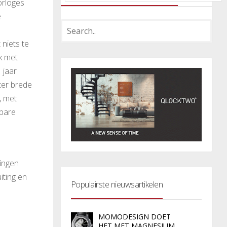
orloges
e
 niets te
k met
 jaar
ter brede
, met
lbare
ringen
ting en
Populairste nieuwsartikelen
MOMODESIGN DOET
HET MET MAGNESIUM