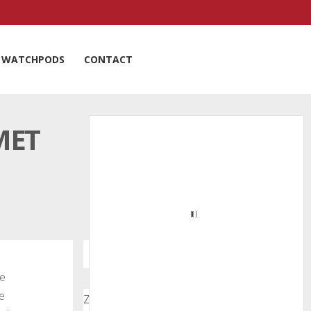
WATCHPODS
CONTACT
MET
de
e
Zoeken door onze nieuwsartikelen