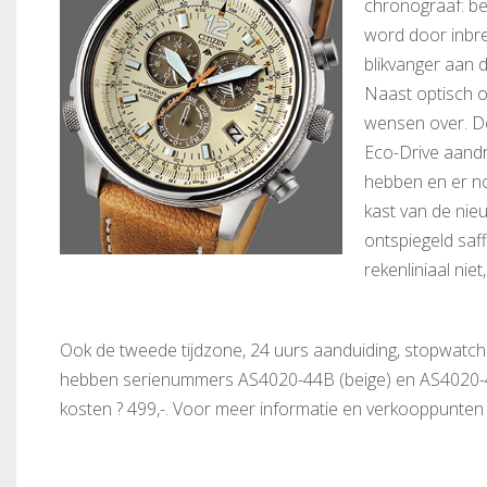
chronograaf: be
word door inbre
blikvanger aan d
Naast optisch ov
wensen over. D
Eco-Drive aandri
hebben en er no
kast van de nie
ontspiegeld saff
rekenliniaal ni
Ook de tweede tijdzone, 24 uurs aanduiding, stopwatch
hebben serienummers AS4020-44B (beige) en AS4020-44
kosten ? 499,-. Voor meer informatie en verkooppunten 