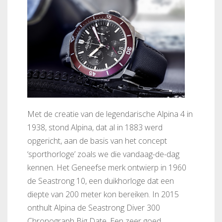
Met de creatie van de legendarische Alpina 4 in
1938, stond Alpina, dat al in 1883 werd
opgericht, aan de basis van het concept
‘sporthorloge’ zoals we die vandaag-de-dag
kennen. Het Geneefse merk ontwierp in 1960
de Seastrong 10, een duikhorloge dat een
diepte van 200 meter kon bereiken. In 2015
onthult Alpina de Seastrong Diver 300
Chronograph Big Date. Een zeer goed