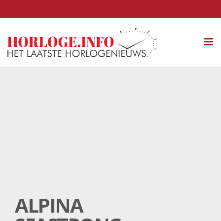
Tog
nav
ALPINA