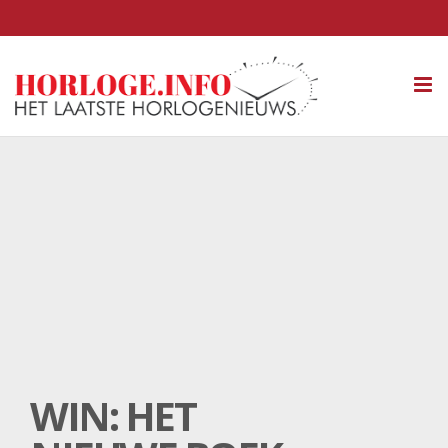
Tog
nav
WIN: HET