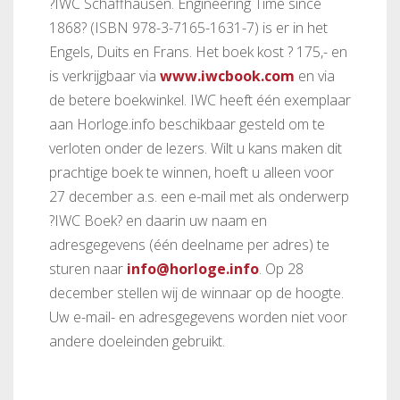
?IWC Schaffhausen. Engineering Time since
1868? (ISBN 978-3-7165-1631-7) is er in het
Engels, Duits en Frans. Het boek kost ? 175,- en
is verkrijgbaar via
www.iwcbook.com
en via
de betere boekwinkel. IWC heeft één exemplaar
aan Horloge.info beschikbaar gesteld om te
verloten onder de lezers. Wilt u kans maken dit
prachtige boek te winnen, hoeft u alleen voor
27 december a.s. een e-mail met als onderwerp
?IWC Boek? en daarin uw naam en
adresgegevens (één deelname per adres) te
sturen naar
info@horloge.info
. Op 28
december stellen wij de winnaar op de hoogte.
Uw e-mail- en adresgegevens worden niet voor
andere doeleinden gebruikt.