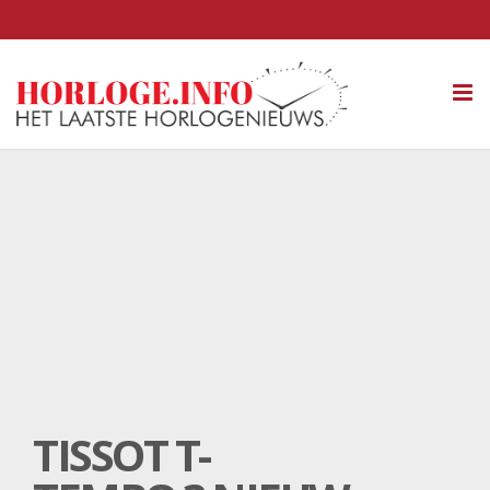
Tog
nav
TISSOT T-