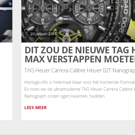
30 januari 2019
DIT ZOU DE NIEUWE TAG 
MAX VERSTAPPEN MOETEN
TAG Heuer Carrera Calibre Heuer 02T Nanogra
Horloge.info is helemaal klaar voor het komende Formul
En toen we de ultramoderne TAG Heuer Carrera Calibre 
Nanograph onder ogen kwamen, hadden
LEES MEER