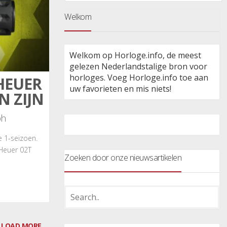
Welkom
Welkom op Horloge.info, de meest
gelezen Nederlandstalige bron voor
horloges. Voeg Horloge.info toe aan
HEUER
uw favorieten en mis niets!
 ZIJN
ph
e 1-seizoen.
Heuer 02T
Zoeken door onze nieuwsartikelen
LOAD MORE