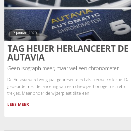
7 januari 2020
TAG HEUER HERLANCEERT DE
AUTAVIA
Geen Isograph meer, maar wel een chronometer
De Autavia werd vorig jaar gepresenteerd als nieuwe collectie. Dat
gebeurde met de lancering van een driewijzerhorloge met retro-
trekjes. Maar onder de wijzerplaat tikte een
LEES MEER