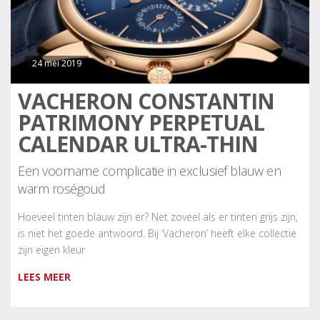
24 mei 2019
VACHERON CONSTANTIN
PATRIMONY PERPETUAL
CALENDAR ULTRA-THIN
Een voorname complicatie in exclusief blauw en
warm roségoud
Hoeveel tinten blauw zijn er? Net zoveel als er tinten grijs zijn,
is niet het goede antwoord. Bij ‘Vacheron’ heeft elke collectie
zijn eigen kleur
LEES MEER