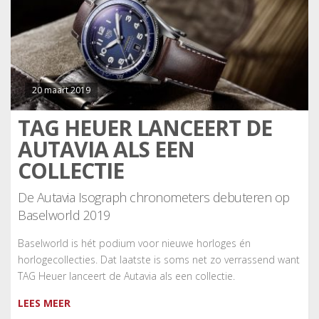
20 maart 2019
TAG HEUER LANCEERT DE
AUTAVIA ALS EEN
COLLECTIE
De Autavia Isograph chronometers debuteren op
Baselworld 2019
Baselworld is hét podium voor nieuwe horloges én
horlogecollecties. Dat laatste is soms net zo verrassend want
TAG Heuer lanceert de Autavia als een collectie.
LEES MEER