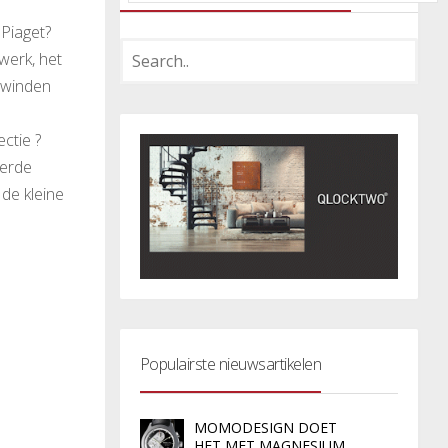
Piaget?
werk, het
e winden
ectie ?
eerde
de kleine
Populairste nieuwsartikelen
MOMODESIGN DOET
HET MET MAGNESIUM