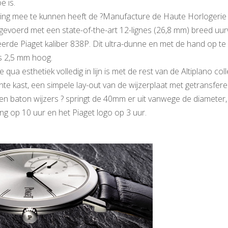
e is.
ng mee te kunnen heeft de ?Manufacture de Haute Horlogerie 
tgevoerd met een state-of-the-art 12-lignes (26,8 mm) breed uur
erde Piaget kaliber 838P. Dit ultra-dunne en met de hand op t
ts 2,5 mm hoog.
e qua esthetiek volledig in lijn is met de rest van de Altiplano coll
nte kast, een simpele lay-out van de wijzerplaat met getransfer
en baton wijzers ? springt de 40mm er uit vanwege de diameter, 
g op 10 uur en het Piaget logo op 3 uur.