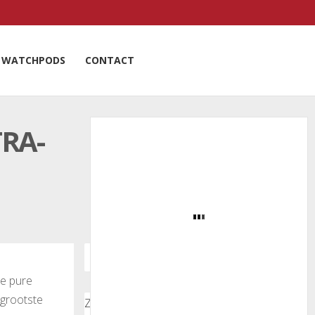
WATCHPODS
CONTACT
RA-
de pure
 grootste
Zoeken door onze nieuwsartikelen