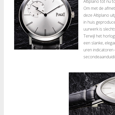
Altiplano tot nu to
Om met de afmeti
deze Altiplano ui
in huis geproduce
uurwerk is slech
Terwijl het horlog
een slanke, elega
uren indicatoren 
secondeaanduidin