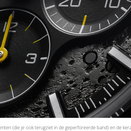
enten (die je ook terugziet in de geperforeerde band) en de ke