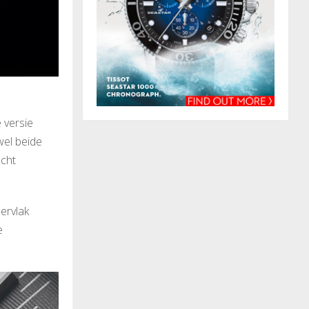
 versie
wel beide
acht
ervlak
e