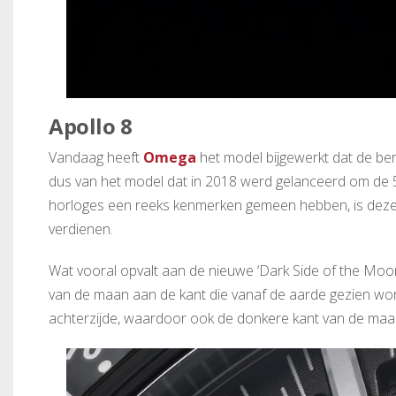
Apollo 8
Vandaag heeft
Omega
het model bijgewerkt dat de bero
dus van het model dat in 2018 werd gelanceerd om de 50
horloges een reeks kenmerken gemeen hebben, is deze
verdienen.
Wat vooral opvalt aan de nieuwe ‘Dark Side of the Moon’ 
van de maan aan de kant die vanaf de aarde gezien wor
achterzijde, waardoor ook de donkere kant van de maan