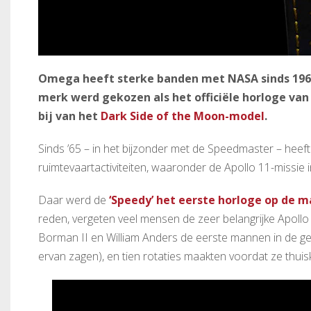
Omega heeft sterke banden met NASA sinds 1965
merk werd gekozen als het officiële horloge v
bij van het
Dark Side of the Moon-model
.
Sinds ’65 – in het bijzonder met de Speedmaster – hee
ruimtevaartactiviteiten, waaronder de Apollo 11-missie 
Daar werd de
‘Speedy’ het eerste horloge op de 
reden, vergeten veel mensen de zeer belangrijke Apollo 
Borman II en William Anders de eerste mannen in de ge
ervan zagen), en tien rotaties maakten voordat ze thu