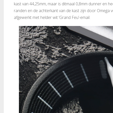
kast van 44,25mm, maar is ditmaal 0,8mm dunner en heef
randen en de achterkant van de kast zijn door Omega verv
afgewerkt met helder wit ‘Grand Feu’-email.