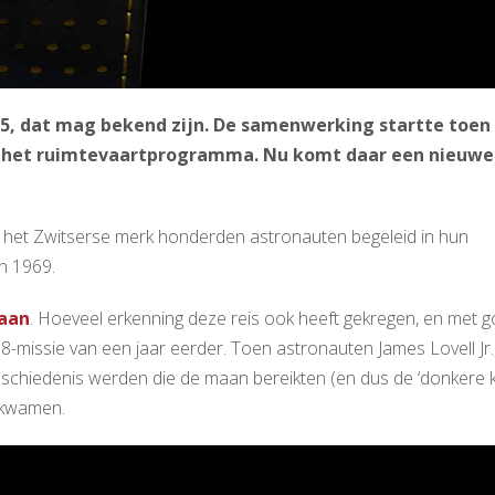
, dat mag bekend zijn. De samenwerking startte toen
an het ruimtevaartprogramma. Nu komt daar een nieuwe
ft het Zwitserse merk honderden astronauten begeleid in hun
in 1969.
maan
. Hoeveel erkenning deze reis ook heeft gekregen, en met 
8-missie van een jaar eerder. Toen astronauten James Lovell Jr.
schiedenis werden die de maan bereikten (en dus de ‘donkere k
iskwamen.