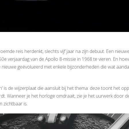
emde reis herdenkt, slechts vijf jaar na zijn debuut. Een nieuwe
e verjaardag van de Apollo 8-missie in 1968 te vieren. En hoe
 nieuwe geëvolueerd met enkele bijzonderheden die wat aand
is de wijzerplaat die aansluit bij het thema: deze toont het opp
dt. Wanneer je het horloge omdraait, zie je het uurwerk door d
 zichtbaar is.