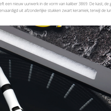
t een nieuw uurwerk in de vorm van kaliber 3869. De kast, de g
aardigd uit afzonderlijke stukken zwart keramiek, terwijl de lun