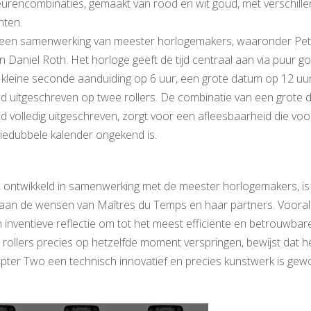
leurencombinaties, gemaakt van rood en wit goud, met verschill
nten.
 een samenwerking van meester horlogemakers, waaronder Pet
 Daniel Roth. Het horloge geeft de tijd centraal aan via puur 
 kleine seconde aanduiding op 6 uur, een grote datum op 12 uu
 uitgeschreven op twee rollers. De combinatie van een grote 
 volledig uitgeschreven, zorgt voor een afleesbaarheid die voo
iedubbele kalender ongekend is.
 ontwikkeld in samenwerking met de meester horlogemakers, is
ed aan de wensen van Maîtres du Temps en haar partners. Vooral
inventieve reflectie om tot het meest efficiënte en betrouwbar
 rollers precies op hetzelfde moment verspringen, bewijst dat h
ter Two een technisch innovatief en precies kunstwerk is gew