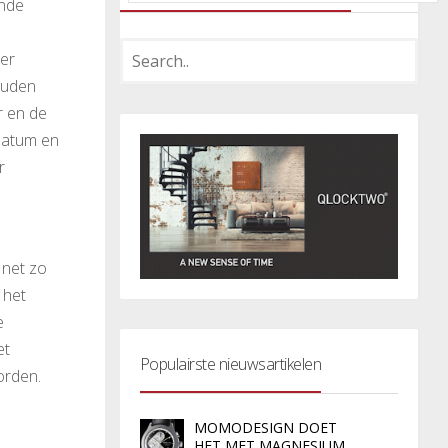
ende
er
gouden
r en de
datum en
r
 net zo
 het
e
et
Populairste nieuwsartikelen
orden.
MOMODESIGN DOET
HET MET MAGNESIUM