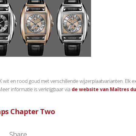
 wit en rood goud met verschillende wijzerplaatvarianten. Elk 
. Meer informatie is verkrijgbaar via
de website van Maîtres d
mps Chapter Two
Share