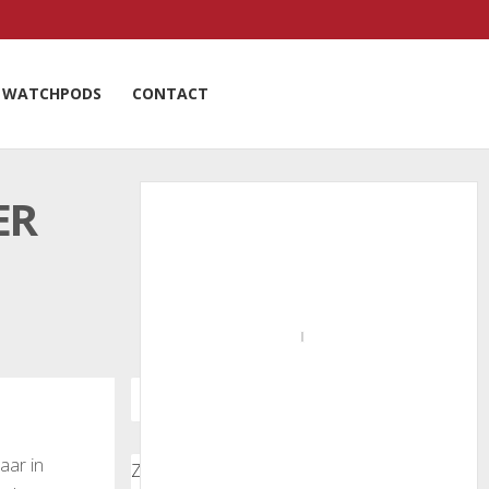
WATCHPODS
CONTACT
ER
aar in
Zoeken door onze nieuwsartikelen