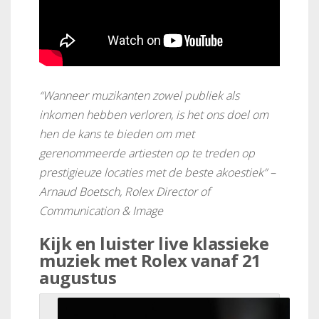
“Wanneer muzikanten zowel publiek als
inkomen hebben verloren, is het ons doel om
hen de kans te bieden om met
gerenommeerde artiesten op te treden op
prestigieuze locaties met de beste akoestiek” –
Arnaud Boetsch, Rolex Director of
Communication & Image
Kijk en luister live klassieke
muziek met Rolex vanaf 21
augustus