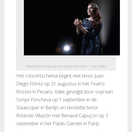
Rolex Testimonee sopraan Sonya Yoncheva – Foto: Rolex
Het concertschema begint met tenor Juan
Diego Flórez op 21 augustus in het Teatro
Rossini in Pesaro, Italië; gevolgd door sopraan
Sonya Yoncheva op 1 september in de
Staatsoper in Berlijn; en tenslotte tenor
Rolando Villazón met Renaud Capuçon op 3
september in het Palais Garnier in Parijs.