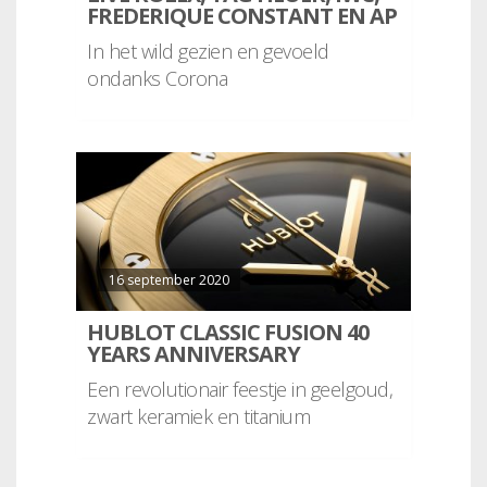
FREDERIQUE CONSTANT EN AP
In het wild gezien en gevoeld
ondanks Corona
16 september 2020
HUBLOT CLASSIC FUSION 40
YEARS ANNIVERSARY
Een revolutionair feestje in geelgoud,
zwart keramiek en titanium