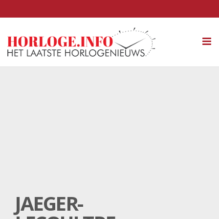
Tog
nav
JAEGER-