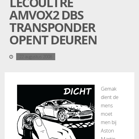
LECOULTRE
AMVOX2 DBS
TRANSPONDER
OPENT DEUREN
22 augustus 2008
Gemak
dient de
mens
moet
men bij
Aston