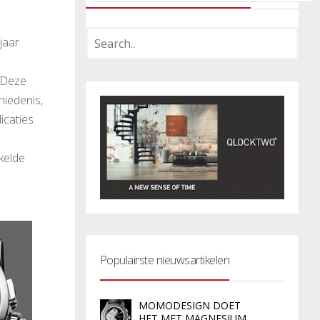
jaar
 Deze
hiedenis,
icaties
kelde
Populairste nieuwsartikelen
MOMODESIGN DOET
HET MET MAGNESIUM