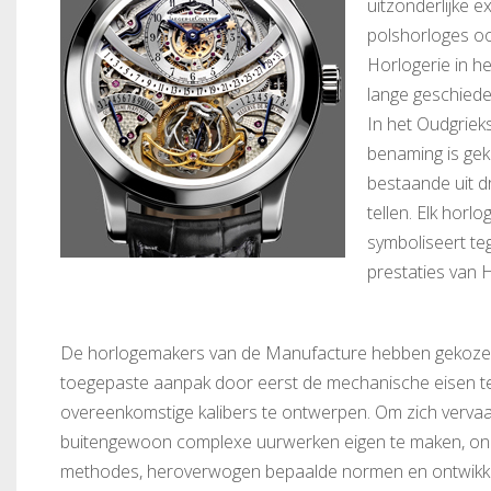
uitzonderlijke 
polshorloges oo
Horlogerie in h
lange geschiede
In het Oudgriek
benaming is gekn
bestaande uit d
tellen. Elk hor
symboliseert te
prestaties van 
De horlogemakers van de Manufacture hebben gekozen
toegepaste aanpak door eerst de mechanische eisen te
overeenkomstige kalibers te ontwerpen. Om zich vervaa
buitengewoon complexe uurwerken eigen te maken, onde
methodes, heroverwogen bepaalde normen en ontwikk