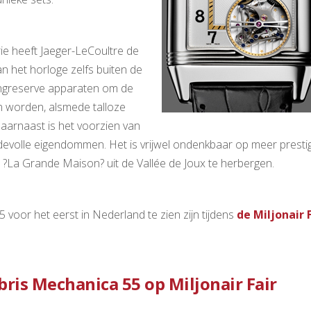
e heeft Jaeger-LeCoultre de
n het horloge zelfs buiten de
 gangreserve apparaten om de
n worden, alsmede talloze
aarnaast is het voorzien van
evolle eigendommen. Het is vrijwel ondenkbaar op meer presti
n ?La Grande Maison? uit de Vallée de Joux te herbergen.
oor het eerst in Nederland te zien zijn tijdens
de Miljonair 
ris Mechanica 55 op Miljonair Fair