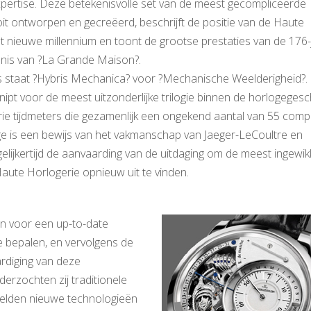
expertise. Deze betekenisvolle set van de meest gecompliceerde
it ontworpen en gecreëerd, beschrijft de positie van de Haute
et nieuwe millennium en toont de grootse prestaties van de 176-
nis van ?La Grande Maison?.
s staat ?Hybris Mechanica? voor ?Mechanische Weelderigheid?.
ipt voor de meest uitzonderlijke trilogie binnen de horlogegesc
rie tijdmeters die gezamenlijk een ongekend aantal van 55 compl
loge is een bewijs van het vakmanschap van Jaeger-LeCoultre en
gelijkertijd de aanvaarding van de uitdaging om de meest ingewik
Haute Horlogerie opnieuw uit te vinden.
 voor een up-to-date
 bepalen, en vervolgens de
rdiging van deze
rzochten zij traditionele
elden nieuwe technologieën