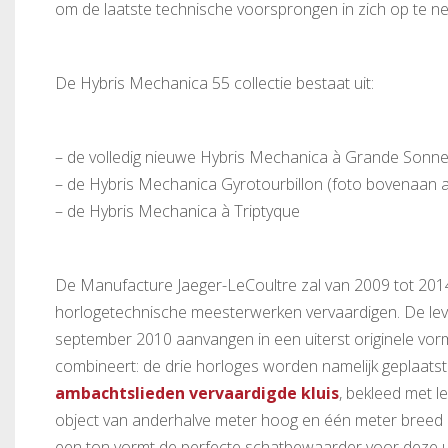
om de laatste technische voorsprongen in zich op te n
De Hybris Mechanica 55 collectie bestaat uit:
– de volledig nieuwe Hybris Mechanica à Grande Sonner
– de Hybris Mechanica Gyrotourbillon (foto bovenaan ar
– de Hybris Mechanica à Triptyque
De Manufacture Jaeger-LeCoultre zal van 2009 tot 2014
horlogetechnische meesterwerken vervaardigen. De lever
september 2010 aanvangen in een uiterst originele vorm,
combineert: de drie horloges worden namelijk geplaatst
ambachtslieden vervaardigde kluis
, bekleed met l
object van anderhalve meter hoog en één meter breed 
een ton vormt de perfecte schatbewaarder voor deze u