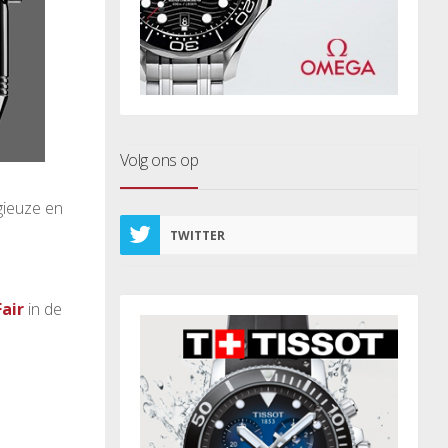
Volg ons op
gieuze en
TWITTER
Fair
in de