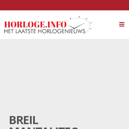
Tog
nav
BREIL