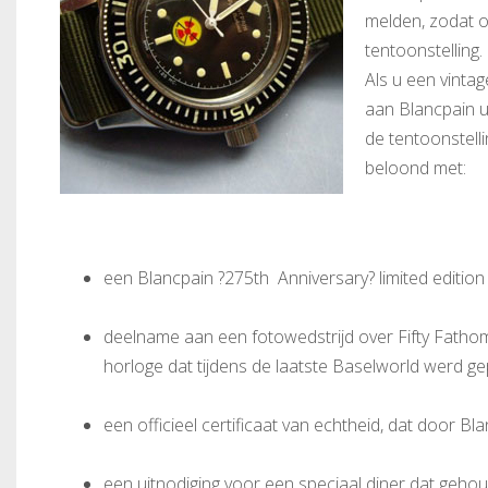
melden, zodat o
tentoonstelling.
Als u een vintag
aan Blancpain u
de tentoonstelli
beloond met:
een Blancpain ?275th Anniversary? limited edition
deelname aan een fotowedstrijd over Fifty Fathom
horloge dat tijdens de laatste Baselworld werd g
een officieel certificaat van echtheid, dat door B
een uitnodiging voor een speciaal diner dat gehou