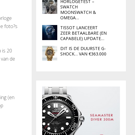
HORLOGETEST –
SWATCH
MOONSWATCH &
orloge
OMEGA…
e foto?s
TISSOT LANCEERT
ZEER BETAALBARE (EN
CAPABELE) UPDATE…
DIT IS DE DUURSTE G-
 is 20
SHOCK… VAN €363.000
n van de
ing (en
op