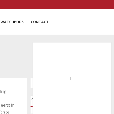
WATCHPODS
CONTACT
ling
Zoeken door onze nieuwsartikelen
 eerst in
ich te