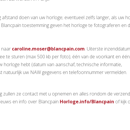
 afstand doen van uw horloge; eventueel zelfs langer, als uw h
 Blancpain toestemming geven het horloge te fotograferen en d
n naar
caroline.moser@blancpain.com
. Uiterste inzenddatum
mee te sturen (max 500 kb per foto); één van de voorkant en éé
 uw horloge hebt (datum van aanschaf, technische informatie,
ast natuurlijk uw NAW gegevens en telefoonnummer vermelden.
ing zullen ze contact met u opnemen en alles rondom de verzend
ieuws en info over Blancpain
Horloge.info/Blancpain
of kijk 