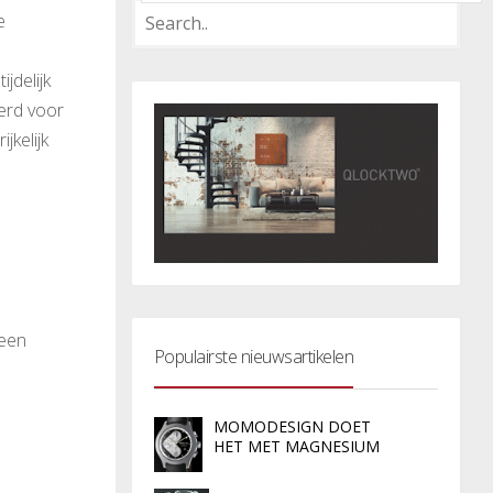
e
jdelijk
erd voor
jkelijk
 een
Populairste nieuwsartikelen
MOMODESIGN DOET
HET MET MAGNESIUM