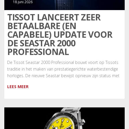
18 juni 2026
TISSOT LANCEERT ZEER
BETAALBARE (EN
CAPABELE) UPDATE VOOR
DE SEASTAR 2000
PROFESSIONAL
De Tissot Seastar 2000 Professional bouwt voort op Tissots
traditie in het maken van prestatiegerichte waterbestendige
horloges. De nieuwe Seastar bewijst opnieuw zijn status met
LEES MEER