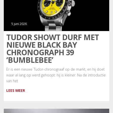
5 juni 2026
TUDOR SHOWT DURF MET
NIEUWE BLACK BAY
CHRONOGRAPH 39
‘BUMBLEBEE’
Er is een nieuwe Tudor-chronograaf op de markt, en hij doet
waar al lang op werd gehoopt: hij is kleiner. Na de introductie
van het
LEES MEER