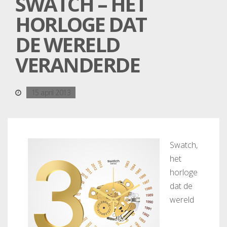
SWATCH – HET
HORLOGE DAT
DE WERELD
VERANDERDE
15 april 2013
Swatch,
het
horloge
dat de
wereld