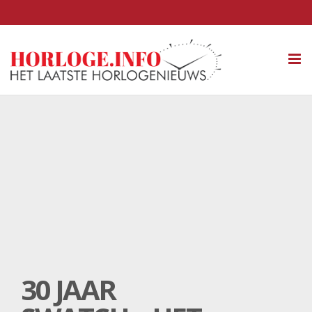
Tog
nav
30 JAAR