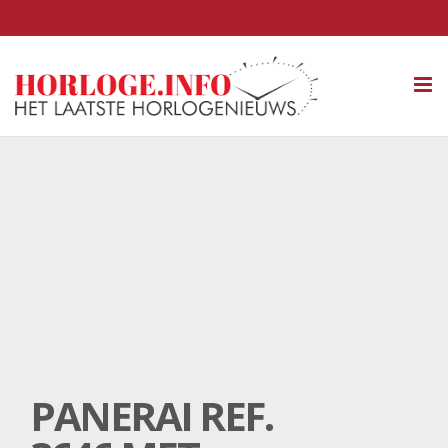
Tog
nav
PANERAI REF.