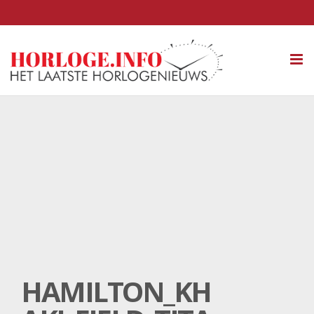
Tog
nav
HAMILTON_KH