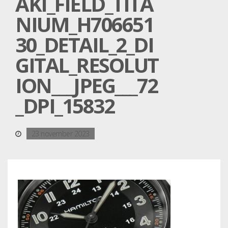
AKI_FIELD_TITA
NIUM_H706651
30_DETAIL_2_DI
GITAL_RESOLUT
ION___JPEG___72
_DPI_15832
23 november 2023