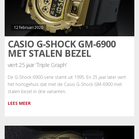
12 februari 2020
CASIO G-SHOCK GM-6900
MET STALEN BEZEL
viert 25 jaar ‘Triple Graph’
De G-Shock 6900-serie stamt uit 1995. En 25 jaar later viert
het horlogehuis dat met de Casio G-Shock GM-6900 met
stalen bezel in drie varianten.
LEES MEER