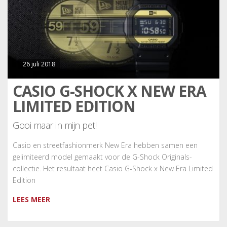
26 juli 2018
CASIO G-SHOCK X NEW ERA
LIMITED EDITION
Gooi maar in mijn pet!
Casio en streetfashionmerk New Era hebben samen een
gelimiteerd model gemaakt voor de G-Shock Originals-
collectie. Het resultaat heet Casio G-Shock x New Era Limited
Edition
LEES MEER