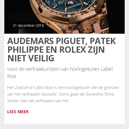
21 december 2018
AUDEMARS PIGUET, PATEK
PHILIPPE EN ROLEX ZIJN
NIET VEILIG
voor de verfraaikunsten van horlogetuner Label
Noir
Het Zwitserse Label Noir is een horlogetuner die de grenzen
van het verfraaien opzoekt. Soms gaat de Geneefse firma
verder dan het verfraaien van het
LEES MEER