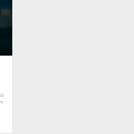
ot
mm