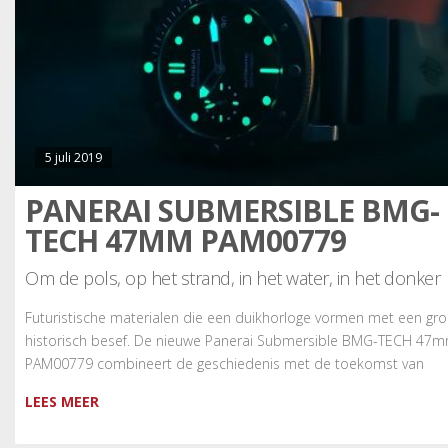
5 juli 2019
PANERAI SUBMERSIBLE BMG-
TECH 47MM PAM00779
Om de pols, op het strand, in het water, in het donker
Futuristische materialen die een duikhorloge vormen met een gro
historisch besef. De nieuwe Panerai Submersible BMG-TECH 47
PAM00779 combineert de geschiedenis met de toekomst van
LEES MEER