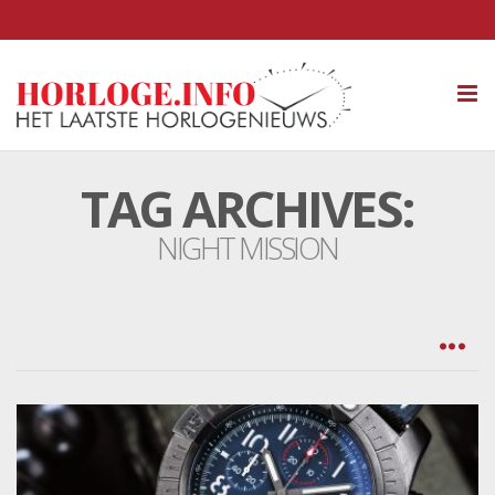
Tog
nav
TAG ARCHIVES:
NIGHT MISSION