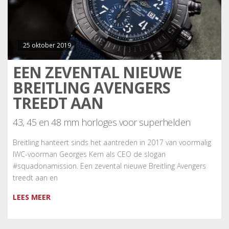
25 oktober 2019
EEN ZEVENTAL NIEUWE
BREITLING AVENGERS
TREEDT AAN
43, 45 en 48 mm horloges voor superhelden
Breitling hanteert sinds het aantreden in 2017 van voormalig
IWC-voorman Georges Kern als CEO de slogan
#squadonamission. Een zevental nieuwe Breitling Avengers
treedt aan en
LEES MEER