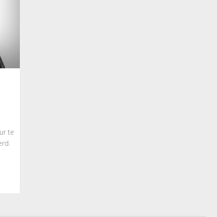
ur te
erd.