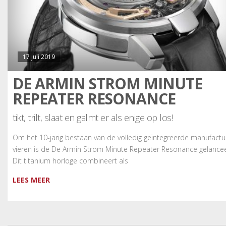
17 juli 2019
DE ARMIN STROM MINUTE
REPEATER RESONANCE
tikt, trilt, slaat en galmt er als enige op los!
Om het 10-jarig bestaan van de volledig geïntegreerde manufactu
vieren is de De Armin Strom Minute Repeater Resonance gelance
Dit titanium horloge combineert als
LEES MEER